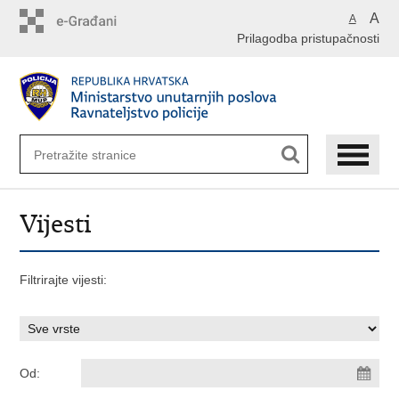
Preskoči
A
A
na
Prilagodba pristupačnosti
glavni
sadržaj
Vijesti
Filtrirajte vijesti:
Od: