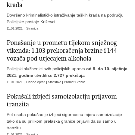
krađa
Dovršeno kriminalističko istraživanje teških krađa na području
Policijske postaje Križevci
11.01.2021. | Stranica
Ponašanje u prometu tijekom snježnog
vikenda: 1.103 prekoračenja brzine i 144
vozača pod utjecajem alkohola
Policijski službenici svih policijskih uprava
od 8. do 10. siječnja
2021. godine
utvrdili su
2.727 prekršaja
11.01.2021. | Pisane vijesti | Statistike | Promet i vozila
Pokušali izbjeći samoizolaciju prijavom
tranzita
Pet osoba pokušao je izbjeći sigurnosnu mjeru samoizolacije
tako da su prilikom prelaska granice prijavili da su samo u
tranzitu
11.01.2021. | Stranica