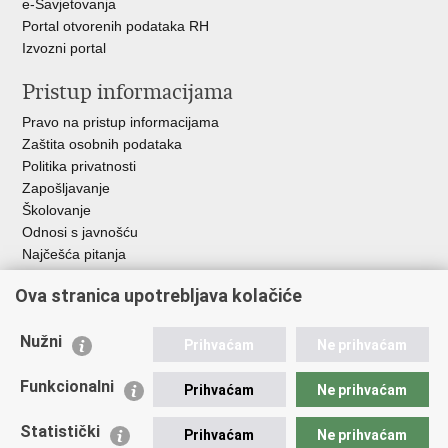
e-Savjetovanja
Portal otvorenih podataka RH
Izvozni portal
Pristup informacijama
Pravo na pristup informacijama
Zaštita osobnih podataka
Politika privatnosti
Zapošljavanje
Školovanje
Odnosi s javnošću
Najčešća pitanja
Ova stranica upotrebljava kolačiće
Važne poveznice
Ministarstvo unutarnjih poslova RH
Nužni
Prihvaćam
Ne prihvaćam
EMN Nacionalna kontaktna točka za Republiku Hrvatsku
Policijske uprave
Funkcionalni
Prihvaćam
Ne prihvaćam
Policijska akademija
Muzej policije
Statistički
Prihvaćam
Ne prihvaćam
Zaklada policijske solidarnosti