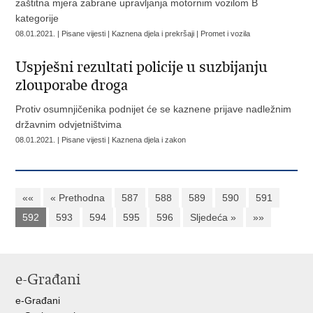
zaštitna mjera zabrane upravljanja motornim vozilom B
kategorije
08.01.2021. | Pisane vijesti | Kaznena djela i prekršaji | Promet i vozila
Uspješni rezultati policije u suzbijanju
zlouporabe droga
Protiv osumnjičenika podnijet će se kaznene prijave nadležnim
državnim odvjetništvima
08.01.2021. | Pisane vijesti | Kaznena djela i zakon
««
« Prethodna
587
588
589
590
591
592
593
594
595
596
Sljedeća »
»»
e-Građani
e-Građani