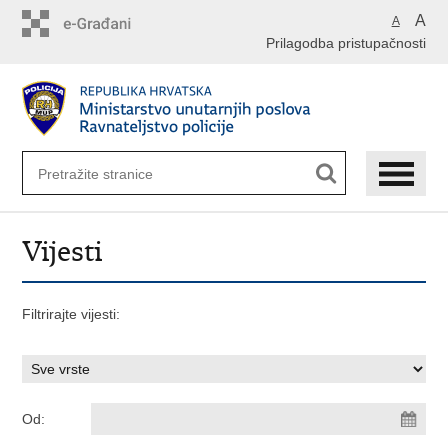
Preskoči
A
A
na
Prilagodba pristupačnosti
glavni
sadržaj
Vijesti
Filtrirajte vijesti:
Od: