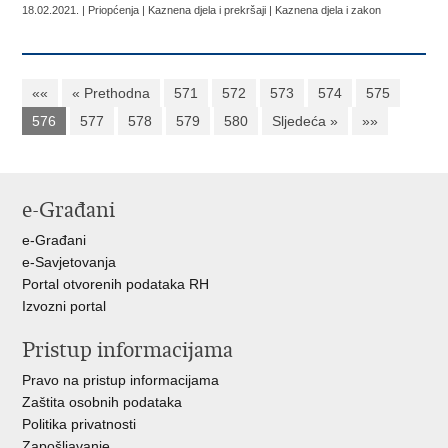
18.02.2021. | Priopćenja | Kaznena djela i prekršaji | Kaznena djela i zakon
««
« Prethodna
571
572
573
574
575
576
577
578
579
580
Sljedeća »
»»
e-Građani
e-Građani
e-Savjetovanja
Portal otvorenih podataka RH
Izvozni portal
Pristup informacijama
Pravo na pristup informacijama
Zaštita osobnih podataka
Politika privatnosti
Zapošljavanje