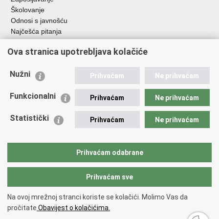
Školovanje
Odnosi s javnošću
Najčešća pitanja
Ova stranica upotrebljava kolačiće
Važne poveznice
Ministarstvo unutarnjih poslova RH
Nužni
Prihvaćam
Ne prihvaćam
EMN Nacionalna kontaktna točka za Republiku Hrvatsku
Policijske uprave
Funkcionalni
Prihvaćam
Ne prihvaćam
Policijska akademija
Muzej policije
Statistički
Prihvaćam
Ne prihvaćam
Zaklada policijske solidarnosti
Dom zdravlja MUP-a
Sindikati
Prihvaćam odabrane
Udruge
Prihvaćam sve
Povratak na vrh
Na ovoj mrežnoj stranci koriste se kolačići. Molimo Vas da
Copyright © 2026 Ravnateljstvo policije.
Uvjeti korištenja
.
Izjava o
pročitate
Obavijest o kolačićima.
pristupačnosti
.