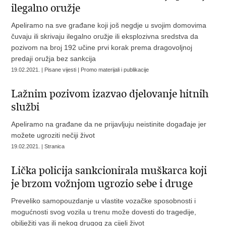
ilegalno oružje
Apeliramo na sve građane koji još negdje u svojim domovima
čuvaju ili skrivaju ilegalno oružje ili eksplozivna sredstva da
pozivom na broj 192 učine prvi korak prema dragovoljnoj
predaji oružja bez sankcija
19.02.2021. | Pisane vijesti | Promo materijali i publikacije
Lažnim pozivom izazvao djelovanje hitnih
službi
Apeliramo na građane da ne prijavljuju neistinite događaje jer
možete ugroziti nečiji život
19.02.2021. | Stranica
Lička policija sankcionirala muškarca koji
je brzom vožnjom ugrozio sebe i druge
Preveliko samopouzdanje u vlastite vozačke sposobnosti i
mogućnosti svog vozila u trenu može dovesti do tragedije,
obilježiti vas ili nekog drugog za cijeli život