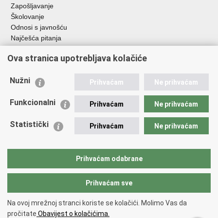
Zapošljavanje
Školovanje
Odnosi s javnošću
Najčešća pitanja
Ova stranica upotrebljava kolačiće
Važne poveznice
Ministarstvo unutarnjih poslova RH
Nužni
Prihvaćam
Ne prihvaćam
EMN Nacionalna kontaktna točka za Republiku Hrvatsku
Policijske uprave
Funkcionalni
Prihvaćam
Ne prihvaćam
Policijska akademija
Muzej policije
Statistički
Prihvaćam
Ne prihvaćam
Zaklada policijske solidarnosti
Dom zdravlja MUP-a
Sindikati
Prihvaćam odabrane
Udruge
Prihvaćam sve
Povratak na vrh
Na ovoj mrežnoj stranci koriste se kolačići. Molimo Vas da
Copyright © 2026 Ravnateljstvo policije.
Uvjeti korištenja
.
Izjava o
pročitate
Obavijest o kolačićima.