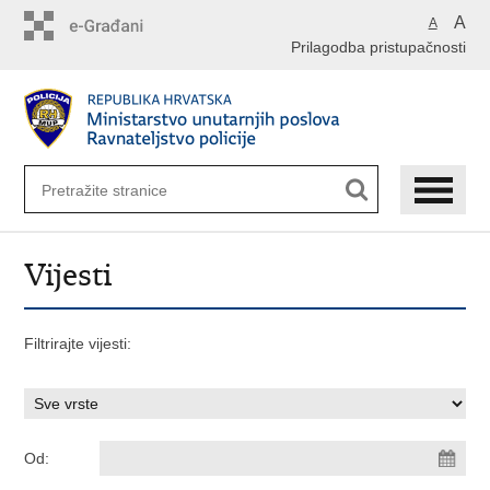
Preskoči
A
A
na
Prilagodba pristupačnosti
glavni
sadržaj
Vijesti
Filtrirajte vijesti:
Od: