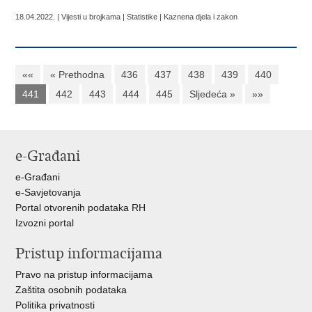
18.04.2022. | Vijesti u brojkama | Statistike | Kaznena djela i zakon
««
« Prethodna
436
437
438
439
440
441
442
443
444
445
Sljedeća »
»»
e-Građani
e-Građani
e-Savjetovanja
Portal otvorenih podataka RH
Izvozni portal
Pristup informacijama
Pravo na pristup informacijama
Zaštita osobnih podataka
Politika privatnosti