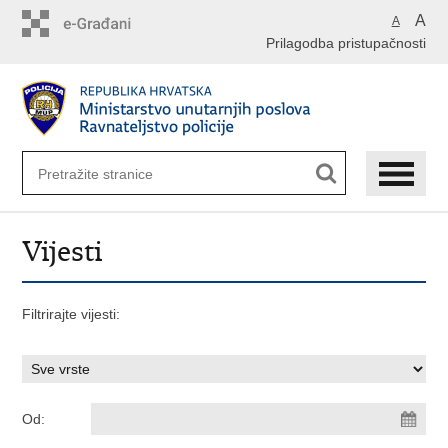
Preskoči
A
A
na
Prilagodba pristupačnosti
glavni
sadržaj
Vijesti
Filtrirajte vijesti:
Od: