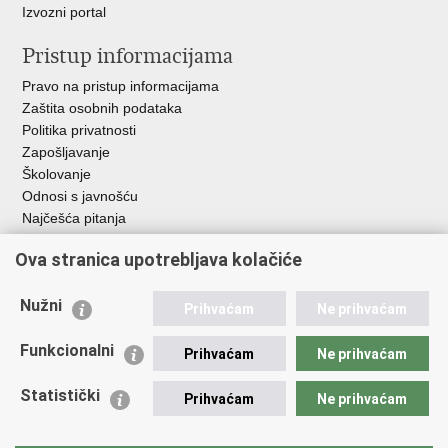
Izvozni portal
Pristup informacijama
Pravo na pristup informacijama
Zaštita osobnih podataka
Politika privatnosti
Zapošljavanje
Školovanje
Odnosi s javnošću
Najčešća pitanja
Ova stranica upotrebljava kolačiće
Važne poveznice
Ministarstvo unutarnjih poslova RH
Nužni
Prihvaćam
Ne prihvaćam
EMN Nacionalna kontaktna točka za Republiku Hrvatsku
Policijske uprave
Funkcionalni
Prihvaćam
Ne prihvaćam
Policijska akademija
Muzej policije
Statistički
Prihvaćam
Ne prihvaćam
Zaklada policijske solidarnosti
Dom zdravlja MUP-a
Sindikati