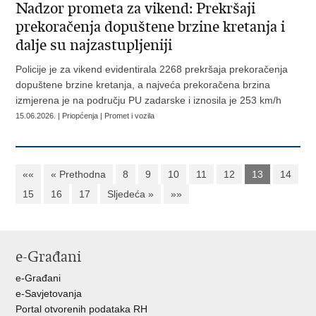
Nadzor prometa za vikend: Prekršaji
prekoračenja dopuštene brzine kretanja i
dalje su najzastupljeniji
Policije je za vikend evidentirala 2268 prekršaja prekoračenja
dopuštene brzine kretanja, a najveća prekoračena brzina
izmjerena je na području PU zadarske i iznosila je 253 km/h
15.06.2026. | Priopćenja | Promet i vozila
««
« Prethodna
8
9
10
11
12
13
14
15
16
17
Sljedeća »
»»
e-Građani
e-Građani
e-Savjetovanja
Portal otvorenih podataka RH