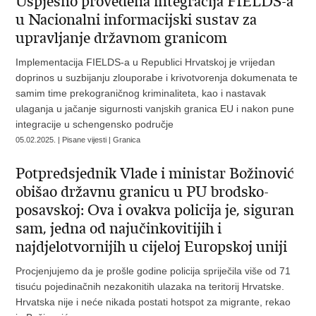
Uspješno provedena integracija FIELDS-a
u Nacionalni informacijski sustav za
upravljanje državnom granicom
Implementacija FIELDS-a u Republici Hrvatskoj je vrijedan
doprinos u suzbijanju zlouporabe i krivotvorenja dokumenata te
samim time prekograničnog kriminaliteta, kao i nastavak
ulaganja u jačanje sigurnosti vanjskih granica EU i nakon pune
integracije u schengensko područje
05.02.2025. | Pisane vijesti | Granica
Potpredsjednik Vlade i ministar Božinović
obišao državnu granicu u PU brodsko-
posavskoj: Ova i ovakva policija je, siguran
sam, jedna od najučinkovitijih i
najdjelotvornijih u cijeloj Europskoj uniji
Procjenjujemo da je prošle godine policija spriječila više od 71
tisuću pojedinačnih nezakonitih ulazaka na teritorij Hrvatske.
Hrvatska nije i neće nikada postati hotspot za migrante, rekao