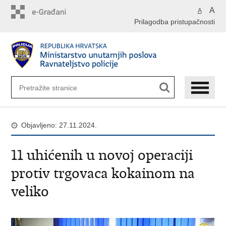
Preskoči
A
A
na
Prilagodba pristupačnosti
glavni
sadržaj
Objavljeno: 27.11.2024.
11 uhićenih u novoj operaciji
protiv trgovaca kokainom na
veliko