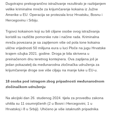
Dugotrajno prekogranično istraživanje rezultiralo je razbijanjem
velike kriminalne mreže za krijumčarenje kokaina iz Južne
Amerike u EU. Operacija se protezala kroz Hrvatsku, Bosnu i
Hercegovinu i Srbiju.
Trgovci kokainom koji su bili ciljane osobe ovog istraživanja
koristili su različite pomorske rute i načine rada. Kriminalna
mreža povezana je sa zapljenom više od pola tone kokaina
ulične vrijednosti 50 milijuna eura u luci Ploče na jugu Hrvatske
krajem ožujka 2021. godine. Droga je bila skrivena u
preinačenom dnu teretnog kontejnera. Ova zapljena još je
jedan pokazatelj da međunarodna zločinačka udruženja za
krijumčarenje droge sve više ciljaju na manje luke u EU-u.
18 osoba pod istragom zbog pripadnosti međunarodnom
zločinačkom udruženju
Na akcijski dan 26. studenog 2024. tijela za provedbu zakona
uhitila su 11 osumnjičenih (2 u Bosni i Hercegovini, 1 u
Hrvatskoj i 8 u Srbiji). Uhićeno je više istaknutih pripadnika