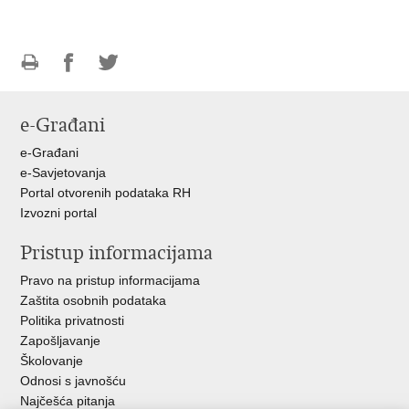
Ispiši
Podijeli
Podijeli
stranicu
na
na
e-Građani
Facebooku
Twitteru
e-Građani
e-Savjetovanja
Portal otvorenih podataka RH
Izvozni portal
Pristup informacijama
Pravo na pristup informacijama
Zaštita osobnih podataka
Politika privatnosti
Zapošljavanje
Školovanje
Odnosi s javnošću
Najčešća pitanja