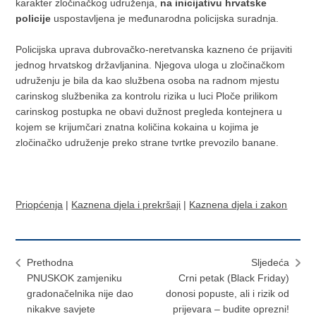
karakter zločinačkog udruženja,
na inicijativu hrvatske
policije
uspostavljena je međunarodna policijska suradnja.
Policijska uprava dubrovačko-neretvanska kazneno će prijaviti
jednog hrvatskog državljanina. Njegova uloga u zločinačkom
udruženju je bila da kao službena osoba na radnom mjestu
carinskog službenika za kontrolu rizika u luci Ploče prilikom
carinskog postupka ne obavi dužnost pregleda kontejnera u
kojem se krijumčari znatna količina kokaina u kojima je
zločinačko udruženje preko strane tvrtke prevozilo banane.
Priopćenja
|
Kaznena djela i prekršaji
|
Kaznena djela i zakon
Prethodna
Sljedeća
PNUSKOK zamjeniku
Crni petak (Black Friday)
gradonačelnika nije dao
donosi popuste, ali i rizik od
nikakve savjete
prijevara – budite oprezni!