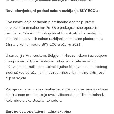
Novi obavještajni podaci nakon razbijanja SKY ECC-a
Ovo istraživanje nastavak je prethodne operacije protiv
povezane kriminalne mreže
. Ove prekogranične operacije
rezultat su “klasičnih” policijskih aktivnosti ali i obavještajnih
podataka dobivenih nakon razbijanja kriminalne platforme za
šifriranu komunikaciju SKY ECC
u ožujku 2021.
U suradnji s Francuskom, Belgijom i Nizozemskom i uz potporu
Europolove Jedinice za droge, Srbija je uspjela na svom
državnom području identificirati ključne članove međunarodnog
zločinačkog udruženja i mapirati njihove kriminalne aktivnosti
diljem svijeta.
Vjeruje se da je ova kriminalne organizacija povezana s velikom
kriminalnom mrežom koja uvozi višetonske pošiljke kokaina iz
Kolumbije preko Brazila i Ekvadora.
Europolova operativna radna skupina