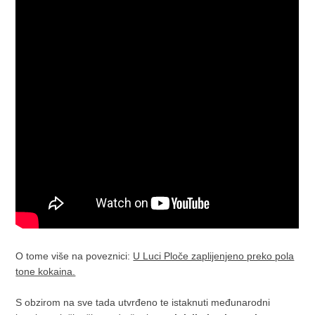
O tome više na poveznici:
U Luci Ploče zaplijenjeno preko pola
tone kokaina.
S obzirom na sve tada utvrđeno te istaknuti međunarodni