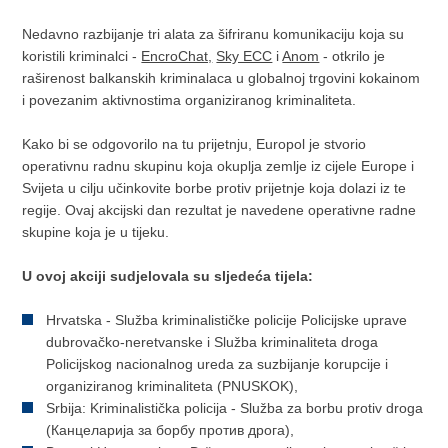
Nedavno razbijanje tri alata za šifriranu komunikaciju koja su
koristili kriminalci -
EncroChat,
Sky ECC
i
Anom
- otkrilo je
raširenost balkanskih kriminalaca u globalnoj trgovini kokainom
i povezanim aktivnostima organiziranog kriminaliteta.
Kako bi se odgovorilo na tu prijetnju, Europol je stvorio
operativnu radnu skupinu koja okuplja zemlje iz cijele Europe i
Svijeta u cilju učinkovite borbe protiv prijetnje koja dolazi iz te
regije. Ovaj akcijski dan rezultat je navedene operativne radne
skupine koja je u tijeku.
U ovoj akciji sudjelovala su sljedeća tijela:
Hrvatska - Služba kriminalističke policije Policijske uprave
dubrovačko-neretvanske i Služba kriminaliteta droga
Policijskog nacionalnog ureda za suzbijanje korupcije i
organiziranog kriminaliteta (PNUSKOK),
Srbija: Kriminalistička policija - Služba za borbu protiv droga
(Канцеларија за борбу против дрога),