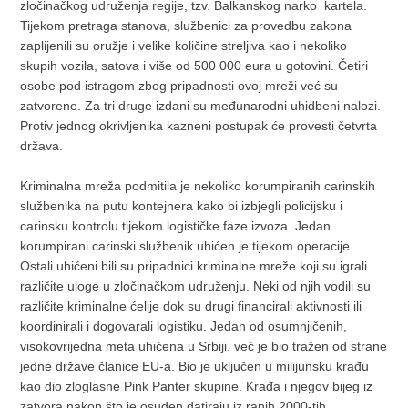
zločinačkog udruženja regije, tzv. Balkanskog narko kartela.
Tijekom pretraga stanova, službenici za provedbu zakona
zaplijenili su oružje i velike količine streljiva kao i nekoliko
skupih vozila, satova i više od 500 000 eura u gotovini. Četiri
osobe pod istragom zbog pripadnosti ovoj mreži već su
zatvorene. Za tri druge izdani su međunarodni uhidbeni nalozi.
Protiv jednog okrivljenika kazneni postupak će provesti četvrta
država.
Kriminalna mreža podmitila je nekoliko korumpiranih carinskih
službenika na putu kontejnera kako bi izbjegli policijsku i
carinsku kontrolu tijekom logističke faze izvoza. Jedan
korumpirani carinski službenik uhićen je tijekom operacije.
Ostali uhićeni bili su pripadnici kriminalne mreže koji su igrali
različite uloge u zločinačkom udruženju. Neki od njih vodili su
različite kriminalne ćelije dok su drugi financirali aktivnosti ili
koordinirali i dogovarali logistiku. Jedan od osumnjičenih,
visokovrijedna meta uhićena u Srbiji, već je bio tražen od strane
jedne države članice EU-a. Bio je uključen u milijunsku krađu
kao dio zloglasne Pink Panter skupine. Krađa i njegov bijeg iz
zatvora nakon što je osuđen datiraju iz ranih 2000-tih.