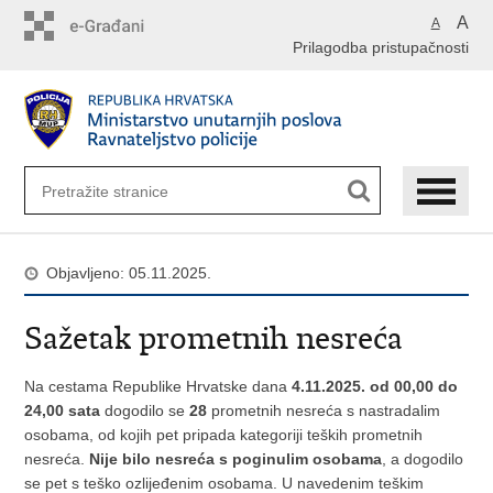
Preskoči
A
A
na
Prilagodba pristupačnosti
glavni
sadržaj
Objavljeno: 05.11.2025.
Sažetak prometnih nesreća
Na cestama Republike Hrvatske dana
4.11.2025. od 00,00 do
24,00 sata
dogodilo se
28
prometnih nesreća s nastradalim
osobama, od kojih pet pripada kategoriji teških prometnih
nesreća.
Nije bilo nesreća s poginulim osobama
, a dogodilo
se pet s teško ozlijeđenim osobama. U navedenim teškim