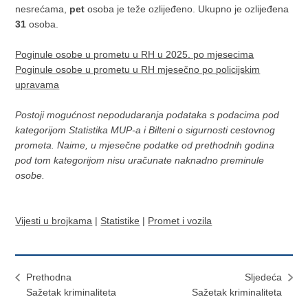
nesrećama,
pet
osoba je teže ozlijeđeno. Ukupno je ozlijeđena
31
osoba.
Poginule osobe u prometu u RH u 2025. po mjesecima
Poginule osobe u prometu u RH mjesečno po policijskim
upravama
Postoji mogućnost nepodudaranja podataka s podacima pod
kategorijom Statistika MUP-a i Bilteni o sigurnosti cestovnog
prometa. Naime, u mjesečne podatke od prethodnih godina
pod tom kategorijom nisu uračunate naknadno preminule
osobe.
Vijesti u brojkama
|
Statistike
|
Promet i vozila
Prethodna
Sljedeća
Sažetak kriminaliteta
Sažetak kriminaliteta