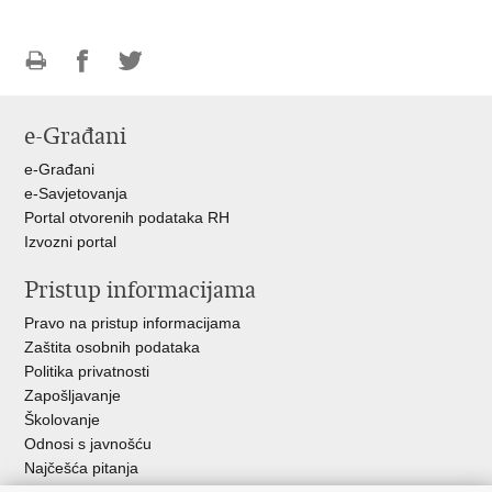
Ispiši
Podijeli
Podijeli
stranicu
na
na
e-Građani
Facebooku
Twitteru
e-Građani
e-Savjetovanja
Portal otvorenih podataka RH
Izvozni portal
Pristup informacijama
Pravo na pristup informacijama
Zaštita osobnih podataka
Politika privatnosti
Zapošljavanje
Školovanje
Odnosi s javnošću
Najčešća pitanja