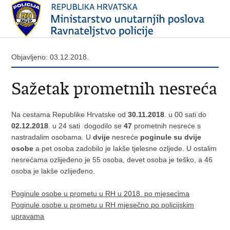
Objavljeno: 03.12.2018.
Sažetak prometnih nesreća
Na cestama Republike Hrvatske od
30.11.2018
. u 00 sati do
02.12.2018
. u 24 sati dogodilo se
47
prometnih nesreće s
nastradalim osobama. U
dvije
nesreće
poginule su dvije
osobe
a pet osoba zadobilo je lakše tjelesne ozljede. U ostalim
nesrećama ozlijeđeno je 55 osoba, devet osoba je teško, a 46
osoba je lakše ozlijeđeno.
Poginule osobe u prometu u RH u 2018. po mjesecima
Poginule osobe u prometu u RH mjesečno po policijskim
upravama