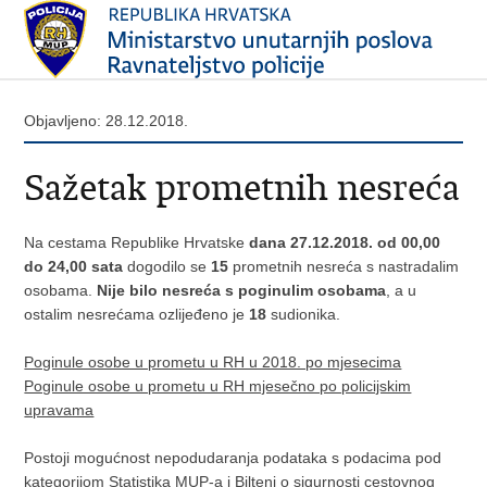
Objavljeno: 28.12.2018.
Sažetak prometnih nesreća
Na cestama Republike Hrvatske
dana 27.12.2018. od 00,00
do 24,00 sata
dogodilo se
15
prometnih nesreća s nastradalim
osobama.
Nije bilo nesreća s poginulim osobama
, a u
ostalim nesrećama ozlijeđeno je
18
sudionika.
Poginule osobe u prometu u RH u 2018. po mjesecima
Poginule osobe u prometu u RH mjesečno po policijskim
upravama
Postoji mogućnost nepodudaranja podataka s podacima pod
kategorijom Statistika MUP-a i Bilteni o sigurnosti cestovnog