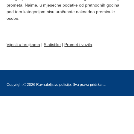
prometa. Naime, u mjesečne podatke od prethodnih godina
pod tom kategorijom nisu uračunate naknadno preminule
osobe.
Vijesti u brojkama
|
Statistike
|
Promet i vozila
Copyright © 2026 Ravnateljstvo policije. Sva prava pridržana