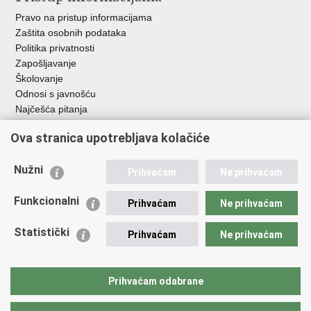
Pravo na pristup informacijama
Zaštita osobnih podataka
Politika privatnosti
Zapošljavanje
Školovanje
Odnosi s javnošću
Najčešća pitanja
Važne poveznice
Ova stranica upotrebljava kolačiće
Ministarstvo unutarnjih poslova RH
Nužni
Prihvaćam
Ne prihvaćam
EMN Nacionalna kontaktna točka za Republiku Hrvatsku
Policijske uprave
Funkcionalni
Prihvaćam
Ne prihvaćam
Policijska akademija
Muzej policije
Statistički
Prihvaćam
Ne prihvaćam
Zaklada policijske solidarnosti
Dom zdravlja MUP-a
Sindikati
Prihvaćam odabrane
Udruge