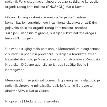
načelnik Policijskog nacionalnog ureda za suzbijanje korupcije i
organiziranog kriminaliteta (PNUSKOK) Mario Kovač.
Glavni cilj ovog sastanka je unaprjeđenje međusobne
komunikacije i suradnje, kao i razmjena iskustava o različitim
pojavnim oblicima organiziranog kriminaliteta, naročito
suzbijanju ilegalnih migracija, suzbijanju kriminaliteta droga i
terorističkih prijetnji.
U okviru okruglog stola potpisan je Memorandum o suglasnosti
o suradnji u području prevencije i suzbijanja terorizma između
Ravnateljstva policije Ministarstva unutarnjih poslova Republike
Hrvatske i Državne agencije za istrage i zaštitu Bosne i
Hercegovine.
Memorandum su potpisali pomoćnik glavnog ravnatelja policije i
načelnik Uprave kriminalističke policije Antonio Gerovac te
direktor SIPA-e Darko Ćulum.
Priopćenja
|
Međunarodna suradnja