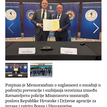
Potpisan je Memorandum o suglasnosti o suradnji u
području prevencije i suzbijanja terorizma između
Ravnateljstva policije Ministarstva unutarnjih
poslova Republike Hrvatske i Državne agencije za
istrage i zaštitu Bosne i Hercegovine