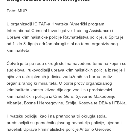
Foto: MUP
U organizaciji ICITAP-a Hrvatska (Američki program
International Criminal Investigative Training Assistance) i
Uprave kriminalističke policije Ravnateljstva policije, u Splitu je
od 1. do 3. lipnja održan okrugli stol na temu organiziranog
kriminaliteta.
Četvrti je to po redu okrugli stol na navedenu temu na kojem su
sudjelovali rukovoditelji uprava kriminalističkih policija iz regije i
njihovih ustrojstvenih jedinica zaduženih za borbu protiv
organiziranog kriminaliteta. O borbi protiv organiziranog
kriminaliteta konstruktivne dijaloge vodili su predstavnici
kriminalističkih policija iz Crne Gore, Sjeverne Makedonije,
Albanije, Bosne i Hercegovine, Srbije, Kosova te DEA-a i FBI-ja.
Hrvatsku policiju, kao i na prethodna tri okrugla stola,
predstavljali su pomoćnik glavnog ravnatelja policije, ujedno i
načelnik Uprave kriminalističke policije Antonio Gerovac i