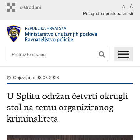
Preskoči
A
A
na
Prilagodba pristupačnosti
glavni
sadržaj
Objavljeno: 03.06.2026.
U Splitu održan četvrti okrugli
stol na temu organiziranog
kriminaliteta