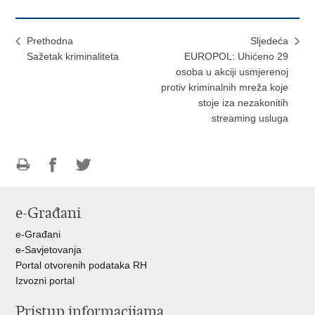
Prethodna
Sljedeća
Sažetak kriminaliteta
EUROPOL: Uhićeno 29
osoba u akciji usmjerenoj
protiv kriminalnih mreža koje
stoje iza nezakonitih
streaming usluga
Ispiši
Podijeli
Podijeli
stranicu
na
na
e-Građani
Facebooku
Twitteru
e-Građani
e-Savjetovanja
Portal otvorenih podataka RH
Izvozni portal
Pristup informacijama