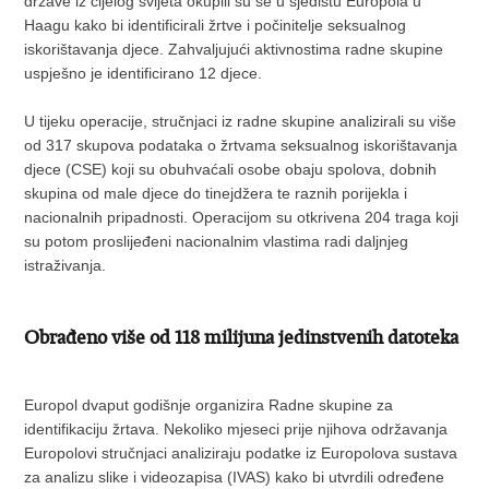
države iz cijelog svijeta okupili su se u sjedištu Europola u
Haagu kako bi identificirali žrtve i počinitelje seksualnog
iskorištavanja djece. Zahvaljujući aktivnostima radne skupine
uspješno je identificirano 12 djece.
U tijeku operacije, stručnjaci iz radne skupine analizirali su više
od 317 skupova podataka o žrtvama seksualnog iskorištavanja
djece (CSE) koji su obuhvaćali osobe obaju spolova, dobnih
skupina od male djece do tinejdžera te raznih porijekla i
nacionalnih pripadnosti. Operacijom su otkrivena 204 traga koji
su potom proslijeđeni nacionalnim vlastima radi daljnjeg
istraživanja.
Obrađeno više od 118 milijuna jedinstvenih datoteka
Europol dvaput godišnje organizira Radne skupine za
identifikaciju žrtava. Nekoliko mjeseci prije njihova održavanja
Europolovi stručnjaci analiziraju podatke iz Europolova sustava
za analizu slike i videozapisa (IVAS) kako bi utvrdili određene