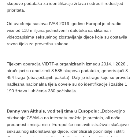
skupove podataka za identifikaciju žrtava i odredili redoslijed
prioriteta.
Od uvođenja sustava IVAS 2016. godine Europol je obradio
više od 118 milijuna jedinstvenih datoteka sa slikama i
videozapisima seksualnog zlostavljanja djece koje su dostavila
razna tijela za provedbu zakona.
Tijekom operacija VIDTF-a organiziranih između 2014. i 2026.,
stručnjaci su analizirali 8 585 skupova podataka, generirajući 3
484 traga (obavještajnih paketa). Daljnje istrage koje su provela
nadležna nacionalna tijela dovele su do identifikacije i zaštite 1
190 žrtava i uhićenja 330 počinitelja.
Danny van Althuis, voditelj tima u Europolu:
„Dobrovoljno
otkrivanje CSAM-a na internetu možda je prestalo, ali naša
predanost i misija nisu. Europol će nastaviti istraživati ​​slučajeve
seksualnog iskorištavanja djece, identificirati počinitelje i štititi