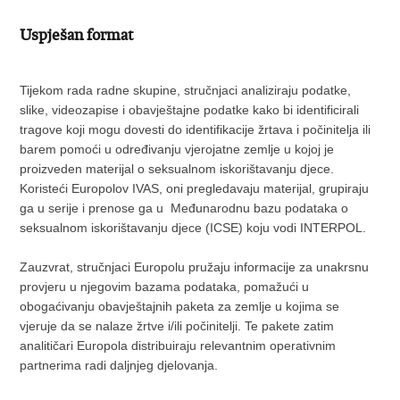
Uspješan format
Tijekom rada radne skupine, stručnjaci analiziraju podatke,
slike, videozapise i obavještajne podatke kako bi identificirali
tragove koji mogu dovesti do identifikacije žrtava i počinitelja ili
barem pomoći u određivanju vjerojatne zemlje u kojoj je
proizveden materijal o seksualnom iskorištavanju djece.
Koristeći Europolov IVAS, oni pregledavaju materijal, grupiraju
ga u serije i prenose ga u Međunarodnu bazu podataka o
seksualnom iskorištavanju djece (ICSE) koju vodi INTERPOL.
Zauzvrat, stručnjaci Europolu pružaju informacije za unakrsnu
provjeru u njegovim bazama podataka, pomažući u
obogaćivanju obavještajnih paketa za zemlje u kojima se
vjeruje da se nalaze žrtve i/ili počinitelji. Te pakete zatim
analitičari Europola distribuiraju relevantnim operativnim
partnerima radi daljnjeg djelovanja.