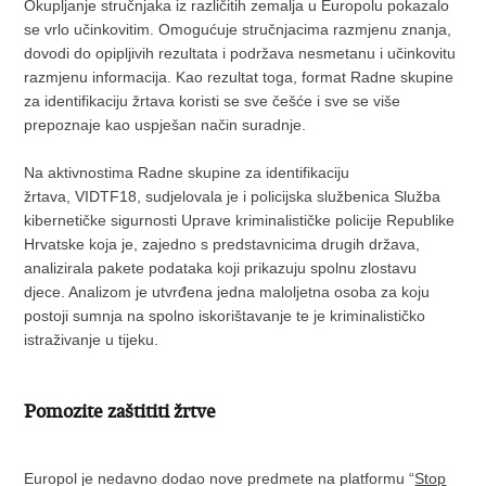
Okupljanje stručnjaka iz različitih zemalja u Europolu pokazalo
se vrlo učinkovitim. Omogućuje stručnjacima razmjenu znanja,
dovodi do opipljivih rezultata i podržava nesmetanu i učinkovitu
razmjenu informacija. Kao rezultat toga, format Radne skupine
za identifikaciju žrtava koristi se sve češće i sve se više
prepoznaje kao uspješan način suradnje.
Na aktivnostima Radne skupine za identifikaciju
žrtava, VIDTF18, sudjelovala je i policijska službenica Služba
kibernetičke sigurnosti Uprave kriminalističke policije Republike
Hrvatske koja je, zajedno s predstavnicima drugih država,
analizirala pakete podataka koji prikazuju spolnu zlostavu
djece. Analizom je utvrđena jedna maloljetna osoba za koju
postoji sumnja na spolno iskorištavanje te je kriminalističko
istraživanje u tijeku.
Pomozite zaštititi žrtve
Europol je nedavno dodao nove predmete na platformu “
Stop