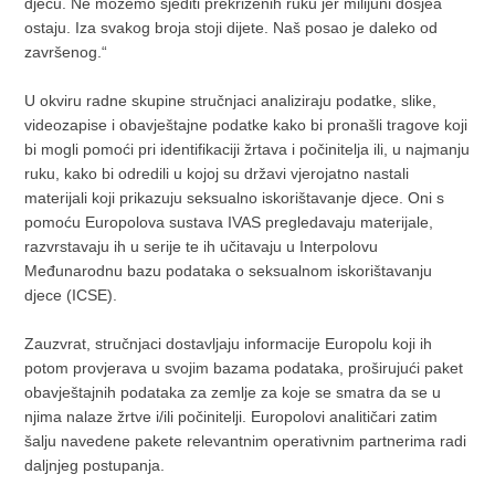
djecu. Ne možemo sjediti prekriženih ruku jer milijuni dosjea
ostaju. Iza svakog broja stoji dijete. Naš posao je daleko od
završenog.“
U okviru radne skupine stručnjaci analiziraju podatke, slike,
videozapise i obavještajne podatke kako bi pronašli tragove koji
bi mogli pomoći pri identifikaciji žrtava i počinitelja ili, u najmanju
ruku, kako bi odredili u kojoj su državi vjerojatno nastali
materijali koji prikazuju seksualno iskorištavanje djece. Oni s
pomoću Europolova sustava IVAS pregledavaju materijale,
razvrstavaju ih u serije te ih učitavaju u Interpolovu
Međunarodnu bazu podataka o seksualnom iskorištavanju
djece (ICSE).
Zauzvrat, stručnjaci dostavljaju informacije Europolu koji ih
potom provjerava u svojim bazama podataka, proširujući paket
obavještajnih podataka za zemlje za koje se smatra da se u
njima nalaze žrtve i/ili počinitelji. Europolovi analitičari zatim
šalju navedene pakete relevantnim operativnim partnerima radi
daljnjeg postupanja.