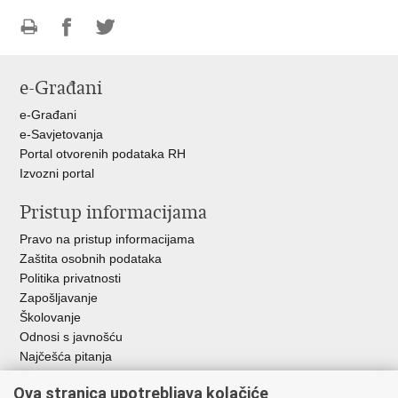
Ispiši
Podijeli
Podijeli
stranicu
na
na
e-Građani
Facebooku
Twitteru
e-Građani
e-Savjetovanja
Portal otvorenih podataka RH
Izvozni portal
Pristup informacijama
Pravo na pristup informacijama
Zaštita osobnih podataka
Politika privatnosti
Zapošljavanje
Školovanje
Odnosi s javnošću
Najčešća pitanja
Ova stranica upotrebljava kolačiće
Važne poveznice