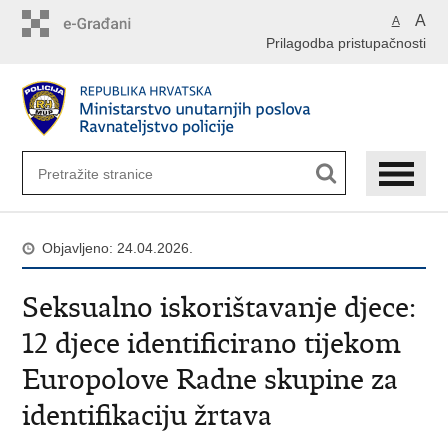
Preskoči
A
A
na
Prilagodba pristupačnosti
glavni
sadržaj
Objavljeno: 24.04.2026.
Seksualno iskorištavanje djece:
12 djece identificirano tijekom
Europolove Radne skupine za
identifikaciju žrtava