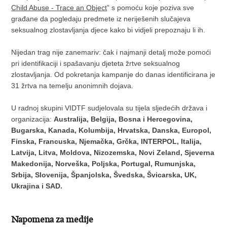
Child Abuse - Trace an Object
” s pomoću koje poziva sve
građane da pogledaju predmete iz neriješenih slučajeva
seksualnog zlostavljanja djece kako bi vidjeli prepoznaju li ih.
Nijedan trag nije zanemariv: čak i najmanji detalj može pomoći
pri identifikaciji i spašavanju djeteta žrtve seksualnog
zlostavljanja. Od pokretanja kampanje do danas identificirana je
31 žrtva na temelju anonimnih dojava.
U radnoj skupini VIDTF sudjelovala su tijela sljedećih država i
organizacija:
Australija, Belgija, Bosna i Hercegovina,
Bugarska, Kanada, Kolumbija, Hrvatska, Danska, Europol,
Finska, Francuska, Njemačka, Grčka, INTERPOL, Italija,
Latvija, Litva, Moldova, Nizozemska, Novi Zeland, Sjeverna
Makedonija, Norveška, Poljska, Portugal, Rumunjska,
Srbija, Slovenija, Španjolska, Švedska, Švicarska, UK,
Ukrajina i SAD.
Napomena za medije