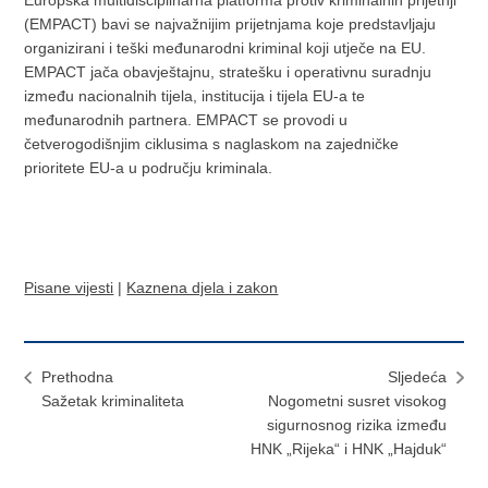
Europska multidisciplinarna platforma protiv kriminalnih prijetnji
(EMPACT) bavi se najvažnijim prijetnjama koje predstavljaju
organizirani i teški međunarodni kriminal koji utječe na EU.
EMPACT jača obavještajnu, stratešku i operativnu suradnju
između nacionalnih tijela, institucija i tijela EU-a te
međunarodnih partnera. EMPACT se provodi u
četverogodišnjim ciklusima s naglaskom na zajedničke
prioritete EU-a u području kriminala.
Pisane vijesti
|
Kaznena djela i zakon
Prethodna
Sljedeća
Sažetak kriminaliteta
Nogometni susret visokog
sigurnosnog rizika između
HNK „Rijeka“ i HNK „Hajduk“