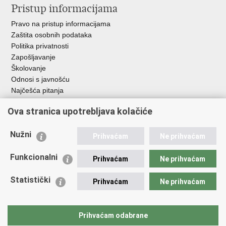
Pristup informacijama
Pravo na pristup informacijama
Zaštita osobnih podataka
Politika privatnosti
Zapošljavanje
Školovanje
Odnosi s javnošću
Najčešća pitanja
Važne poveznice
Ova stranica upotrebljava kolačiće
Ministarstvo unutarnjih poslova RH
Nužni
Prihvaćam
Ne prihvaćam
EMN Nacionalna kontaktna točka za Republiku Hrvatsku
Policijske uprave
Funkcionalni
Prihvaćam
Ne prihvaćam
Policijska akademija
Muzej policije
Statistički
Prihvaćam
Ne prihvaćam
Zaklada policijske solidarnosti
Dom zdravlja MUP-a
Sindikati
Prihvaćam odabrane
Udruge