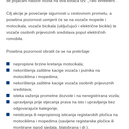
se pojačani nadzor vozila na dva kotača tzv. „Two Wheelers“.
Cilj akcije je povećanje sigurnosti u cestovnom prometu, a
posebna pozornost usmjerit će se na vozače mopede i
motocikala, vozače bicikala (uključujući i električne bicikle) te
vozače osobnih prijevoznih sredstava poput električnih
romobila.
Posebna pozornost obratit će se na prekršaje:
nepropisne brzine kretanja motocikala;
nekorištenja zaštitne kacige vozača i putnika na
motociklima i mopedima;
nekorištenja zaštitne kacige vozača osobnih prijevoznih
sredstava;
isteka važenja prometne dozvole i na neregistrirana vozila;
upravljanja prije stjecanja prava na isto i upravljanja bez
odgovarajuće kategorije;
neisticanja ili nepropisnog isticanja registarskih pločica na
motociklima i mopedima (savijene registarske pločice ili
montirane ispod sjedala, blatobrana i dr.);