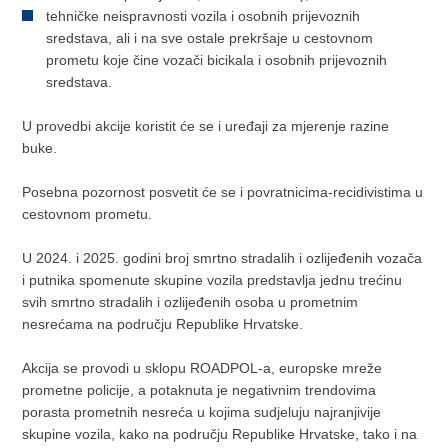
tehničke neispravnosti vozila i osobnih prijevoznih
sredstava, ali i na sve ostale prekršaje u cestovnom
prometu koje čine vozači bicikala i osobnih prijevoznih
sredstava.
U provedbi akcije koristit će se i uređaji za mjerenje razine
buke.
Posebna pozornost posvetit će se i povratnicima-recidivistima u
cestovnom prometu.
U 2024. i 2025. godini broj smrtno stradalih i ozlijeđenih vozača
i putnika spomenute skupine vozila predstavlja jednu trećinu
svih smrtno stradalih i ozlijeđenih osoba u prometnim
nesrećama na području Republike Hrvatske.
Akcija se provodi u sklopu ROADPOL-a, europske mreže
prometne policije, a potaknuta je negativnim trendovima
porasta prometnih nesreća u kojima sudjeluju najranjivije
skupine vozila, kako na području Republike Hrvatske, tako i na