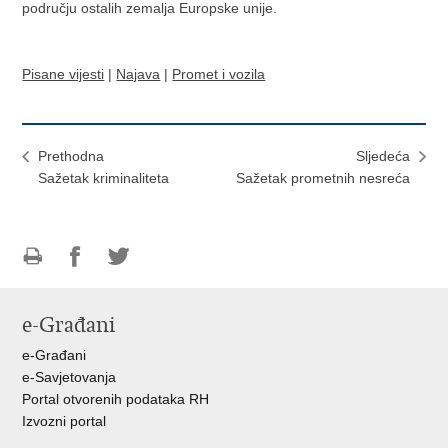
području ostalih zemalja Europske unije.
Pisane vijesti
|
Najava
|
Promet i vozila
Prethodna
Sljedeća
Sažetak kriminaliteta
Sažetak prometnih nesreća
Ispiši
Podijeli
Podijeli
stranicu
na
na
e-Građani
Facebooku
Twitteru
e-Građani
e-Savjetovanja
Portal otvorenih podataka RH
Izvozni portal