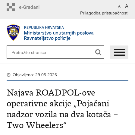
Preskoči
A
A
na
Prilagodba pristupačnosti
glavni
sadržaj
Objavljeno: 29.05.2026.
Najava ROADPOL-ove
operativne akcije „Pojačani
nadzor vozila na dva kotača –
Two Wheelers“