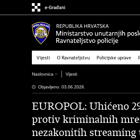
Preskoči
na
glavni
sadržaj
Vijesti
O Ravnateljstvu
Policijske uprave
Naslovnica
Vijesti
Objavljeno: 03.06.2026.
EUROPOL: Uhićeno 29 o
protiv kriminalnih mrež
nezakonitih streaming 