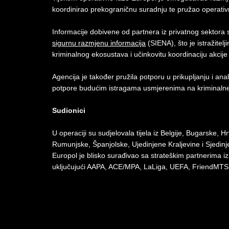
koordinirao prekograničnu suradnju te pružao operativn
Informacije dobivene od partnera iz privatnog sektora
sigurnu razmjenu informacija
(SIENA), što je istražite
kriminalnog ekosustava i učinkovitu koordinaciju akcije
Agencija je također pružila potporu u prikupljanju i anal
potpore budućim istragama usmjerenima na kriminalne 
Sudionici
U operaciji su sudjelovala tijela iz Belgije, Bugarske, 
Rumunjske, Španjolske, Ujedinjene Kraljevine i Sjedinj
Europol je blisko surađivao sa strateškim partnerima iz 
uključujući AAPA, ACE/MPA, LaLiga, UEFA, FriendMTS, 