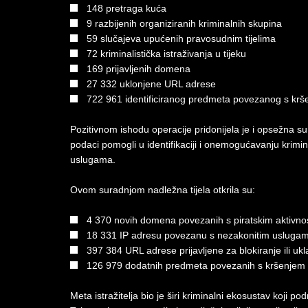
148 pretraga kuća
9 razbijenih organiziranih kriminalnih skupina
59 slučajeva upućenih pravosudnim tijelima
72 kriminalistička istraživanja u tijeku
169 prijavljenih domena
27 332 uklonjene URL adrese
722 961 identificiranog predmeta povezanog s krše
Pozitivnom ishodu operacije pridonijela je i opsežna sur
podaci pomogli u identifikaciji i onemogućavanju krimi
uslugama.
Ovom suradnjom nadležna tijela otkrila su:
4 370 novih domena povezanih s piratskim aktivno
18 331 IP adresu povezanu s nezakonitim usluga
397 384 URL adrese prijavljene za blokiranje ili ukl
126 979 dodatnih predmeta povezanih s kršenjem a
Meta istražitelja bio je širi kriminalni ekosustav koji p