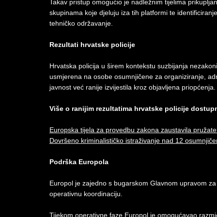
Takav pristup omogućio je nadležnim tijelima prikuplja
skupinama koje djeluju iza tih platformi te identificiran
tehničko održavanje.
Rezultati hrvatske policije
Hrvatska policija u širem kontekstu suzbijanja nezakoni
usmjerena na osobe osumnjičene za organiziranje, admi
javnost već ranije izvijestila kroz objavljena priopćenja.
Više o ranijim rezultatima hrvatske policije dostu
Europska tijela za provedbu zakona zaustavila pružate
Dovršeno kriminalističko istraživanje nad 12 osumnjič
Podrška Europola
Europol je zajedno s bugarskom Glavnom upravom za b
operativnu koordinaciju.
Tijekom operativne faze Europol je omogućavao razmj