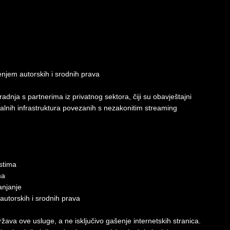
njem autorskih i srodnih prava
adnja s partnerima iz privatnog sektora, čiji su obavještajni
nalnih infrastruktura povezanih s nezakonitim streaming
stima
ma
anjanje
utorskih i srodnih prava
održava ove usluge, a ne isključivo gašenje internetskih stranica.