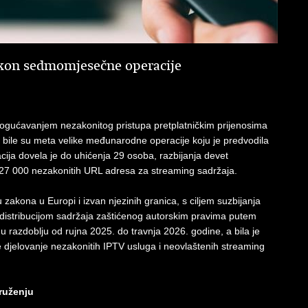
akon sedmomjesečne operacije
mogućavanjem nezakonitog pristupa pretplatničkim prijenosima
ma bile su meta velike međunarodne operacije koju je predvodila
a dovela je do uhićenja 29 osoba, razbijanja devet
d 27 000 nezakonitih URL adresa za streaming sadržaja.
zakona u Europi i izvan njezinih granica, s ciljem suzbijanja
 distribucijom sadržaja zaštićenog autorskim pravima putem
a u razdoblju od rujna 2025. do travnja 2026. godine, a bila je
 djelovanje nezakonitih IPTV usluga i neovlaštenih streaming
kruženju