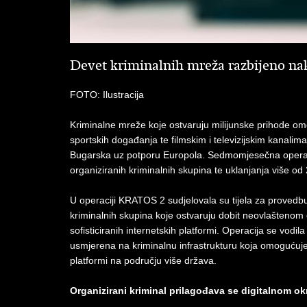
Devet kriminalnih mreža razbijeno n
FOTO: Ilustracija
Kriminalne mreže koje ostvaruju milijunske prihode o
sportskih događanja te filmskim i televizijskim kanali
Bugarska uz potporu Europola. Sedmomjesečna operacij
organiziranih kriminalnih skupina te uklanjanja više o
U operaciji KRATOS 2 sudjelovala su tijela za provedbu 
kriminalnih skupina koje ostvaruju dobit neovlaštenom
sofisticiranih internetskih platformi. Operacija se vodil
usmjerena na kriminalnu infrastrukturu koja omogućuje
platformi na području više država.
Organizirani kriminal prilagođava se digitalnom o