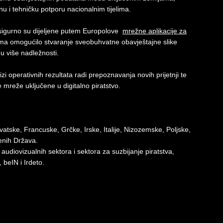
u i tehničku potporu nacionalnim tijelima.
 sigurno su dijeljene putem Europolove
mrežne aplikacije za
ljima omogućilo stvaranje sveobuhvatne obavještajne slike
 u više nadležnosti.
izi operativnih rezultata radi prepoznavanja novih prijetnji te
mreže uključene u digitalno piratstvo.
Hrvatske, Francuske, Grčke, Irske, Italije, Nizozemske, Poljske,
enih Država.
audiovizualnih sektora i sektora za suzbijanje piratstva,
beIN i Irdeto.