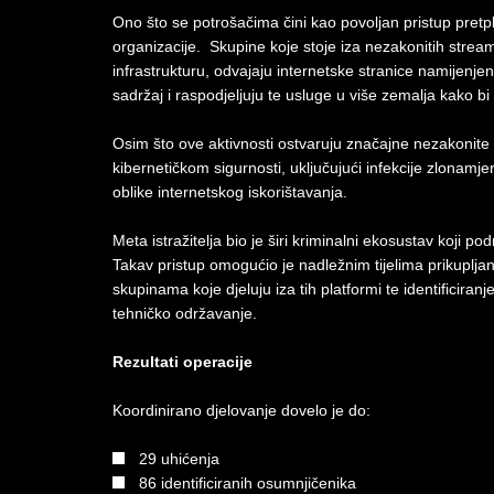
Ono što se potrošačima čini kao povoljan pristup pretp
organizacije. Skupine koje stoje iza nezakonitih strea
infrastrukturu, odvajaju internetske stranice namijenjen
sadržaj i raspodjeljuju te usluge u više zemalja kako bi 
Osim što ove aktivnosti ostvaruju značajne nezakonite p
kibernetičkom sigurnosti, uključujući infekcije zlonamj
oblike internetskog iskorištavanja.
Meta istražitelja bio je širi kriminalni ekosustav koji p
Takav pristup omogućio je nadležnim tijelima prikuplja
skupinama koje djeluju iza tih platformi te identificiran
tehničko održavanje.
Rezultati operacije
Koordinirano djelovanje dovelo je do:
29 uhićenja
86 identificiranih osumnjičenika