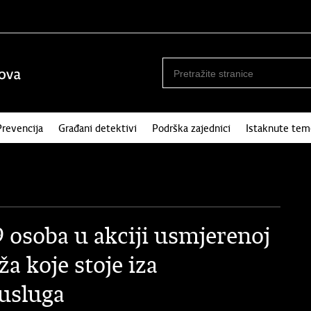
Prevencija
Građani detektivi
Podrška zajednici
Istaknute tem
soba u akciji usmjerenoj
a koje stoje iza
usluga