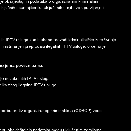
nje obavještajnih podataka o organiziranim kriminalnim
je ključnih osumnjičenika uključenih u njihovo upravljanje i
tih IPTV usluga kontinuirano provodi kriminalistička istraživanja
nistriranje i preprodaju ilegalnih IPTV usluga, o čemu je
pno je na poveznicama:
lje nezakonitih IPTV usluga
enika zbog ilegalne IPTV usluge
orbu protiv organiziranog kriminaliteta (GDBOP) vodio
enu obavještajnih podataka među uključenim zemljama,