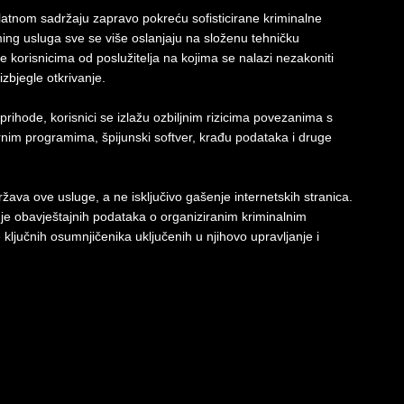
latnom sadržaju zapravo pokreću sofisticirane kriminalne
ming usluga sve se više oslanjaju na složenu tehničku
e korisnicima od poslužitelja na kojima se nalazi nezakoniti
izbjegle otkrivanje.
rihode, korisnici se izlažu ozbiljnim rizicima povezanima s
ernim programima, špijunski softver, krađu podataka i druge
održava ove usluge, a ne isključivo gašenje internetskih stranica.
nje obavještajnih podataka o organiziranim kriminalnim
je ključnih osumnjičenika uključenih u njihovo upravljanje i