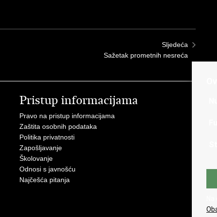
Sljedeća
Sažetak prometnih nesreća
Ov
Pristup informacijama
V
Nu
Pravo na pristup informacijama
Min
Fu
Zaštita osobnih podataka
EMN
Politika privatnosti
Pol
St
Zapošljavanje
Pol
Školovanje
Muz
Odnosi s javnošću
Zak
Najčešća pitanja
Dom
Sin
Na 
Ud
Oba