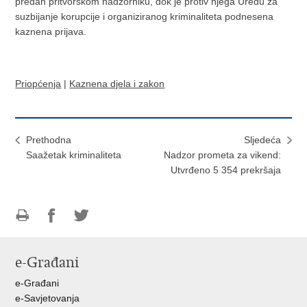
predan pritvorskom nadzorniku, dok je protiv njega Uredu za
suzbijanje korupcije i organiziranog kriminaliteta podnesena
kaznena prijava.
Priopćenja
|
Kaznena djela i zakon
Prethodna
Sljedeća
Saažetak kriminaliteta
Nadzor prometa za vikend:
Utvrđeno 5 354 prekršaja
Ispiši
Podijeli
Podijeli
stranicu
na
na
e-Građani
Facebooku
Twitteru
e-Građani
e-Savjetovanja