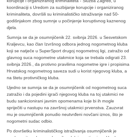
korupcije i organiziranog kriminaliteta - Služba Zagreb, u
koordinaciji s Uredom za suzbijanje korupcije i organiziranog
kriminaliteta, dovršili su kriminalističko istraživanje nad 50-
godišnjakom zbog sumnje u počinjenje koruptivnog kaznenog
djela.
Sumnja se da je osumnjičenik 22. svibnja 2026. u Sesvetskom
Kraljevcu, kao član Izvršnog odbora jednog nogometnog kluba
koji se natječe u SuperSport drugoj nogometnoj ligi, zatražio od
glavnog suca nogometne utakmice koja se trebala odigrati 23.
svibnja 2026., da protivno pravilima nogometne igre i propisima
Hrvatskog nogometnog saveza sudi u korist njegovog kluba, a
na štetu protivničkog kluba.
Ujedno se sumnja se da je osumnjičenik od nogometnog suca
zatražio i da pojedini igrači njegovog kluba na toj utakmici ne
budu sankcionirani javnim opomenama koje bi ih mogle
spriječiti u nastupu na završnoj utakmici prvenstva. Zauzvrat
mu je osumnjičenik ponudio neutvrđeni novčani iznos, što je
nogometni sudac odbio.
Po dovršetku kriminalističkog istraživanja osumnjičenik je