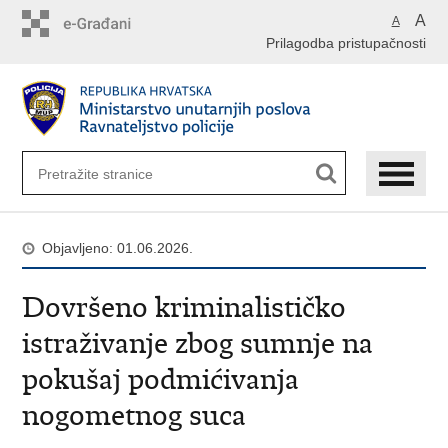
Preskoči
A
A
na
Prilagodba pristupačnosti
glavni
sadržaj
Objavljeno: 01.06.2026.
Dovršeno kriminalističko
istraživanje zbog sumnje na
pokušaj podmićivanja
nogometnog suca