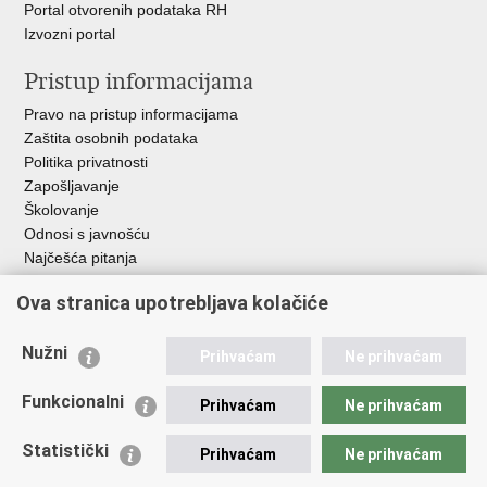
Portal otvorenih podataka RH
Izvozni portal
Pristup informacijama
Pravo na pristup informacijama
Zaštita osobnih podataka
Politika privatnosti
Zapošljavanje
Školovanje
Odnosi s javnošću
Najčešća pitanja
Važne poveznice
Ova stranica upotrebljava kolačiće
Ministarstvo unutarnjih poslova RH
Nužni
Prihvaćam
Ne prihvaćam
EMN Nacionalna kontaktna točka za Republiku Hrvatsku
Policijske uprave
Funkcionalni
Prihvaćam
Ne prihvaćam
Policijska akademija
Muzej policije
Statistički
Prihvaćam
Ne prihvaćam
Zaklada policijske solidarnosti
Dom zdravlja MUP-a