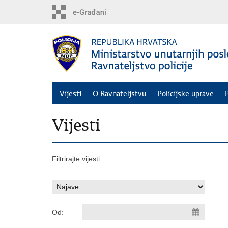
Preskoči
na
glavni
sadržaj
Vijesti
O Ravnateljstvu
Policijske uprave
Vijesti
Filtrirajte vijesti:
Od: