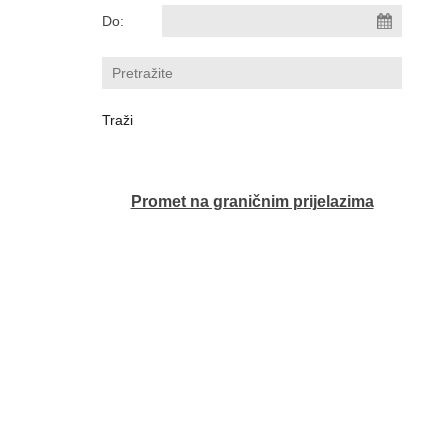
Do:
Promet na graničnim prijelazima