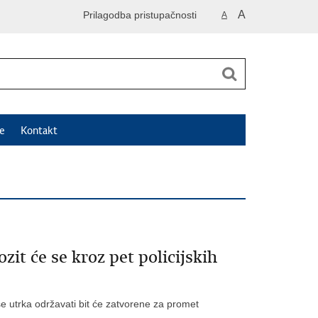
A
Prilagodba pristupačnosti
A
e
Kontakt
it će se kroz pet policijskih
se utrka održavati bit će zatvorene za promet