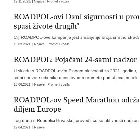
19.11.2021. | Najave | Promet i vozila
ROADPOL-ovi Dani sigurnosti u promet
spasi živote drugih“
Cilj ROADPOL-ove kampanje jest smanjenje broja smrtno strada
15.09.2021. | Najave | Promet i vozila
ROADPOL: Pojačani 24-satni nadzor 
U skladu s ROADPOL-ovim Planom aktivnosti za 2021. godinu, na
satni nadzor sudionika u cestovnom prometu pod utjecajem alko
18.06.2021. | Najave | Promet i vozila
ROADPOL-ov Speed Marathon održat će
diljem Europe
Tog dana u Republici Hrvatskoj provodit će se aktivnosti nadzora
19.04.2021. | Najave