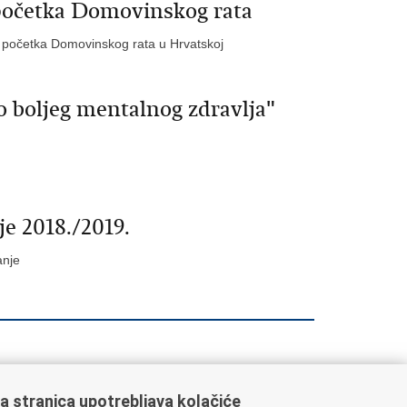
 početka Domovinskog rata
ca početka Domovinskog rata u Hrvatskoj
o boljeg mentalnog zdravlja"
e 2018./2019.
anje
a stranica upotrebljava kolačiće