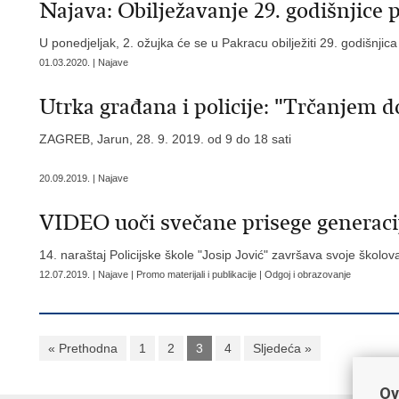
Najava: Obilježavanje 29. godišnjice
U ponedjeljak, 2. ožujka će se u Pakracu obilježiti 29. godišnji
01.03.2020. | Najave
Utrka građana i policije: "Trčanjem d
ZAGREB, Jarun, 28. 9. 2019. od 9 do 18 sati
20.09.2019. | Najave
VIDEO uoči svečane prisege generacij
14. naraštaj Policijske škole "Josip Jović" završava svoje školov
12.07.2019. | Najave | Promo materijali i publikacije | Odgoj i obrazovanje
« Prethodna
1
2
3
4
Sljedeća »
Ov