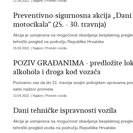
21.04.2022. | Najave | Promet i vozila
Preventivno-sigurnosna akcija „Dani 
motocikala“ (25. - 30. travnja)
Akcija je usmjerena na mogućnost obavljanja besplatnog pregle
tehnički pregled na području Republike Hrvatske
15.04.2022. | Najave | Promet i vozila
POZIV GRAĐANIMA - predložite lokac
alkohola i droga kod vozača
Pozivamo vas da do 21. travnja svojim policijskim upravama pred
satni nadzor prometa
13.04.2022. | Najave | Promet i vozila
Dani tehničke ispravnosti vozila
Akcija je usmjerena na mogućnost obavljanja besplatnog pregled
tehnički pregled vozila na području Republike Hrvatske