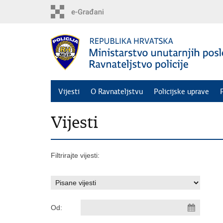
Preskoči
na
glavni
sadržaj
Vijesti
O Ravnateljstvu
Policijske uprave
Vijesti
Filtrirajte vijesti:
Od: