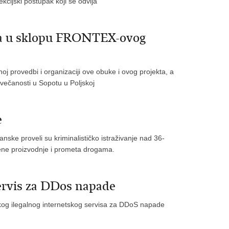
kcijski postupak koji se odvija
ika u sklopu FRONTEX-ovog
j provedbi i organizaciji ove obuke i ovog projekta, a
svečanosti u Sopotu u Poljskoj
e
anske proveli su kriminalističko istraživanje nad 36-
ene proizvodnje i prometa drogama.
servis za DDos napade
jetskog ilegalnog internetskog servisa za DDoS napade