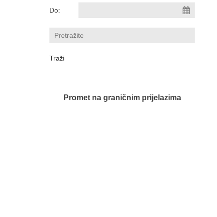
Do:
Promet na graničnim prijelazima