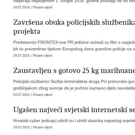
natječaju objavljenom 1. ožujka 2018. godine pozivaju se na sele
24.07.2014. | Pisane vijesti
Završena obuka policijskih služben
projekta
Predstavnici FRONTEX-ove PR jedinice snimali su film o uspješno
bit će prezentiran tijekom Europskog dana granične policije na 
24.07.2014. | Pisane vijesti
Zaustavljen s gotovo 25 kg marihuan
Policijski službenici Službe kriminaliteta droga PU primorsko-gor
godišnjakom zbog sumnje da je počinio kazneno djelo neovlašt
24.07.2014. | Pisane vijesti
Ugašen najveći svjetski internetski 
Hrvatski cyber policajci otkrili su i uhitili vlasnika najvećeg sv
24.07.2014. | Pisane vijesti