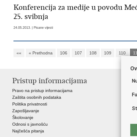
Konferencija za medije u povodu Me
25. svibnja
24.05.2013. | Pisane vijesti
««
« Prethodna
106
107
108
109
110
1
Ov
Pristup informacijama
V
Nu
Pravo na pristup informacijama
Min
Fu
Zaštita osobnih podataka
EMN
Politika privatnosti
Pol
St
Zapošljavanje
Pol
Školovanje
Muz
Odnosi s javnošću
Zak
Najčešća pitanja
Dom