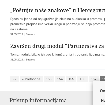
„Poštujte naše znakove“ u Hercegovc
Djeca su jedna od najugroženijih skupina sudionika u prometu,
prometnih propisa ima veliku ulogu u podizanju stupnja prometn
na cestama
31.05.2019. | Stranica
Završen drugi modul "Partnerstva za
Tema modula bila je istrage krijumčarenja i trgovanja ljudima na k
31.05.2019. | Stranica
««
« Prethodna
153
154
155
156
157
1
Ov
Pristup informacijama
V
Nu