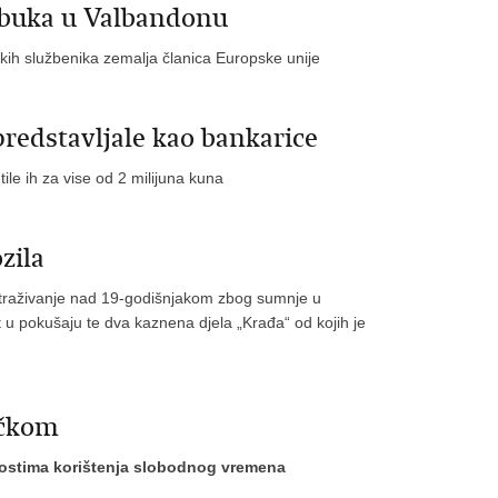
obuka u Valbandonu
skih službenika zemalja članica Europske unije
predstavljale kao bankarice
ile ih za vise od 2 milijuna kuna
zila
ko istraživanje nad 19-godišnjakom zbog sumnje u
t u pokušaju te dva kaznena djela „Krađa“ od kojih je
ečkom
nostima korištenja slobodnog vremena