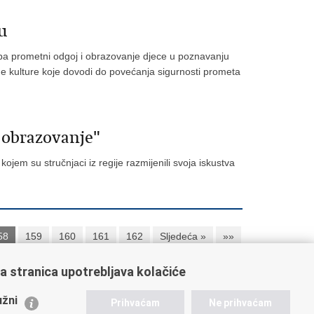
u
 pa prometni odgoj i obrazovanje djece u poznavanju
e kulture koje dovodi do povećanja sigurnosti prometa
 obrazovanje"
ojem su stručnjaci iz regije razmijenili svoja iskustva
58
159
160
161
162
Sljedeća »
»»
a stranica upotrebljava kolačiće
ažne poveznice
žni
Prihvaćam
Ne prihvaćam