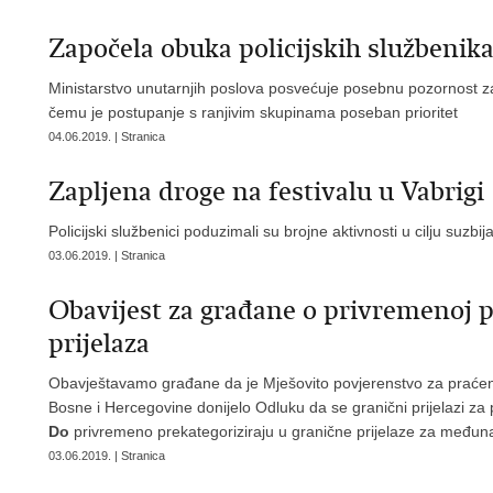
Započela obuka policijskih službenik
Ministarstvo unutarnjih poslova posvećuje posebnu pozornost zašt
čemu je postupanje s ranjivim skupinama poseban prioritet
04.06.2019. | Stranica
Zapljena droge na festivalu u Vabrigi
Policijski službenici poduzimali su brojne aktivnosti u cilju suz
03.06.2019. | Stranica
Obavijest za građane o privremenoj p
prijelaza
Obavještavamo građane da je Mješovito povjerenstvo za praće
Bosne i Hercegovine donijelo Odluku da se granični prijelazi z
Do
privremeno prekategoriziraju u granične prijelaze za međun
03.06.2019. | Stranica