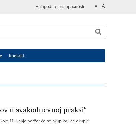
A
Prilagodba pristupačnosti
A
e
Kontakt
azov u svakodnevnoj praksi“
škole 11. lipnja održat će se skup koji će okupiti