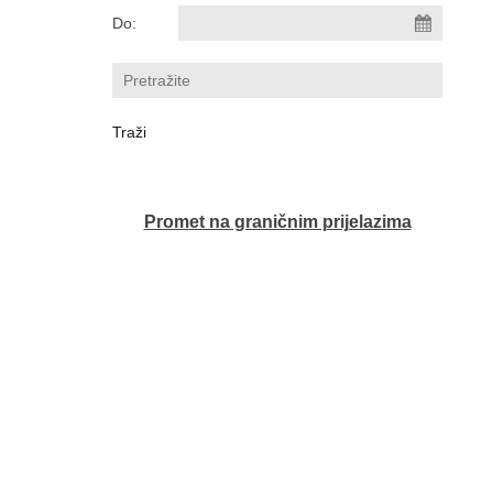
Do:
Promet na graničnim prijelazima