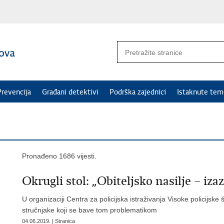
Prevencija
Građani detektivi
Podrška zajednici
Istaknute tem
Pronađeno 1686 vijesti.
Okrugli stol: „Obiteljsko nasilje – iz
U organizaciji Centra za policijska istraživanja Visoke policijske 
stručnjake koji se bave tom problematikom
04.06.2019. | Stranica