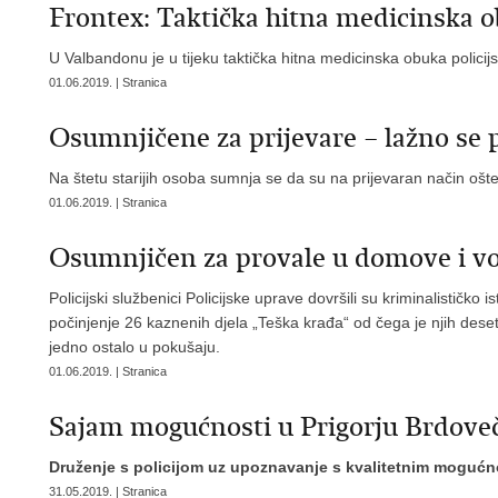
Frontex: Taktička hitna medicinska 
U Valbandonu je u tijeku taktička hitna medicinska obuka policij
01.06.2019. | Stranica
Osumnjičene za prijevare – lažno se 
Na štetu starijih osoba sumnja se da su na prijevaran način oštet
01.06.2019. | Stranica
Osumnjičen za provale u domove i vo
Policijski službenici Policijske uprave dovršili su kriminalistič
počinjenje 26 kaznenih djela „Teška krađa“ od čega je njih dese
jedno ostalo u pokušaju.
01.06.2019. | Stranica
Sajam mogućnosti u Prigorju Brdov
Druženje s policijom uz upoznavanje s kvalitetnim moguć
31.05.2019. | Stranica