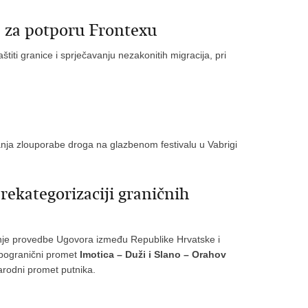
a za potporu Frontexu
iti granice i sprječavanju nezakonitih migracija, pri
bijanja zlouporabe droga na glazbenom festivalu u Vabrigi
rekategorizaciji graničnih
nje provedbe Ugovora između Republike Hrvatske i
a pogranični promet
Imotica – Duži i Slano – Orahov
arodni promet putnika.