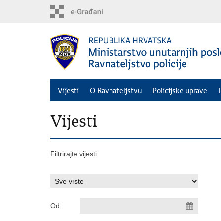
Preskoči
na
glavni
sadržaj
Vijesti
O Ravnateljstvu
Policijske uprave
Vijesti
Filtrirajte vijesti:
Od: