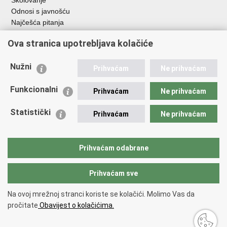
Školovanje
Odnosi s javnošću
Najčešća pitanja
Ova stranica upotrebljava kolačiće
Važne poveznice
Ministarstvo unutarnjih poslova RH
Nužni
Prihvaćam
Ne prihvaćam
EMN Nacionalna kontaktna točka za Republiku Hrvatsku
Policijske uprave
Funkcionalni
Prihvaćam
Ne prihvaćam
Policijska akademija
Muzej policije
Statistički
Prihvaćam
Ne prihvaćam
Zaklada policijske solidarnosti
Dom zdravlja MUP-a
Sindikati
Prihvaćam odabrane
Udruge
Prihvaćam sve
Povratak na vrh
Na ovoj mrežnoj stranci koriste se kolačići. Molimo Vas da
Copyright © 2026 Ravnateljstvo policije.
Uvjeti korištenja
.
Izjava o
pročitate
Obavijest o kolačićima.
pristupačnosti
.