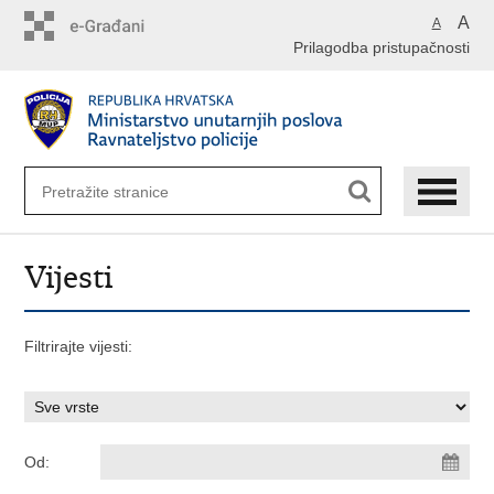
Preskoči
A
A
na
Prilagodba pristupačnosti
glavni
sadržaj
Vijesti
Filtrirajte vijesti:
Od: