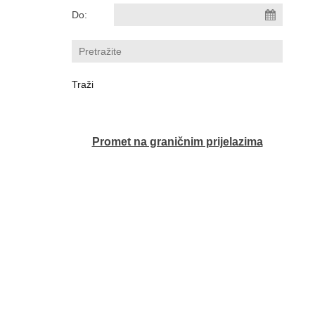
Do:
Promet na graničnim prijelazima