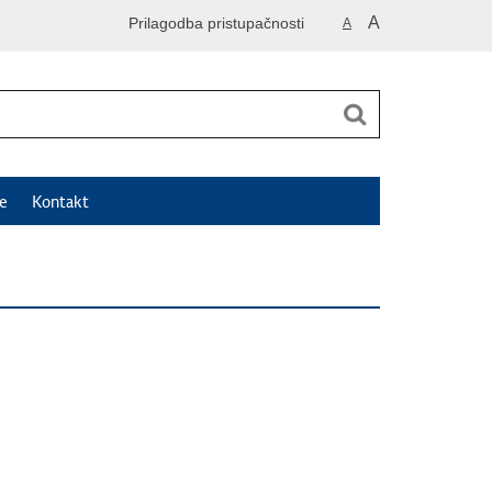
A
Prilagodba pristupačnosti
A
e
Kontakt