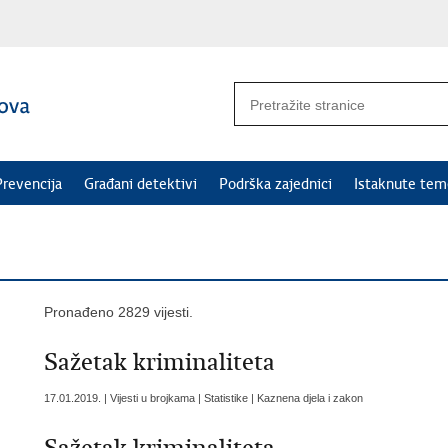
Prevencija
Građani detektivi
Podrška zajednici
Istaknute tem
Pronađeno 2829 vijesti.
Sažetak kriminaliteta
17.01.2019. | Vijesti u brojkama | Statistike | Kaznena djela i zakon