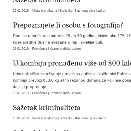
Sažetak kriminaliteta
16.01.2019. | Vijesti u brojkama | Statistike | Kaznena djela i zakon
Prepoznajete li osobu s fotografija?
Radi se o muškarcu starosti 25 do 30 godina, visine oko 175-185
kose srednje dužine svezane u rep i svjetlije puti.
16.01.2019. | Priopćenja | Kaznena djela i zakon
U kombiju pronađeno više od 800 ki
Kriminalističko istraživanje proveli su policijski službenici Polici
kombiju prevozi 833,6 kg sitno rezanog duhana za koji nije pos
daljnje preprodaje.
15.01.2019. | Priopćenja | Kaznena djela i zakon
Sažetak kriminaliteta
15.01.2019. | Vijesti u brojkama | Statistike | Kaznena djela i zakon