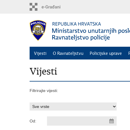
Preskoči
na
glavni
sadržaj
Vijesti
O Ravnateljstvu
Policijske uprave
Vijesti
Filtrirajte vijesti:
Od: