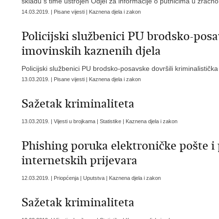
skladu s time ustrojen Odjel za informacije o putnicima u zrač
14.03.2019. | Pisane vijesti | Kaznena djela i zakon
Policijski službenici PU brodsko-posav
imovinskih kaznenih djela
Policijski službenici PU brodsko-posavske dovršili kriminalističk
13.03.2019. | Pisane vijesti | Kaznena djela i zakon
Sažetak kriminaliteta
13.03.2019. | Vijesti u brojkama | Statistike | Kaznena djela i zakon
Phishing poruka elektroničke pošte i p
internetskih prijevara
12.03.2019. | Priopćenja | Uputstva | Kaznena djela i zakon
Sažetak kriminaliteta