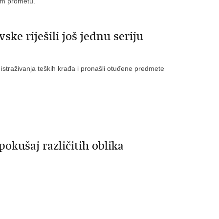
nom prometu.
ske riješili još jednu seriju
a istraživanja teških krađa i pronašli otuđene predmete
okušaj različitih oblika