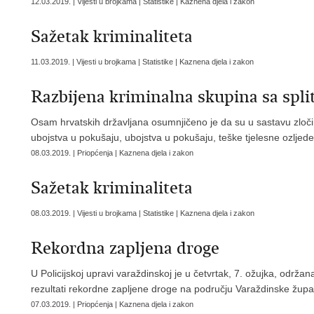
12.03.2019. | Vijesti u brojkama | Statistike | Kaznena djela i zakon
Sažetak kriminaliteta
11.03.2019. | Vijesti u brojkama | Statistike | Kaznena djela i zakon
Razbijena kriminalna skupina sa spli
Osam hrvatskih državljana osumnjičeno je da su u sastavu zloči
ubojstva u pokušaju, ubojstva u pokušaju, teške tjelesne ozljede 
08.03.2019. | Priopćenja | Kaznena djela i zakon
Sažetak kriminaliteta
08.03.2019. | Vijesti u brojkama | Statistike | Kaznena djela i zakon
Rekordna zapljena droge
U Policijskoj upravi varaždinskoj je u četvrtak, 7. ožujka, održan
rezultati rekordne zapljene droge na području Varaždinske župa
07.03.2019. | Priopćenja | Kaznena djela i zakon