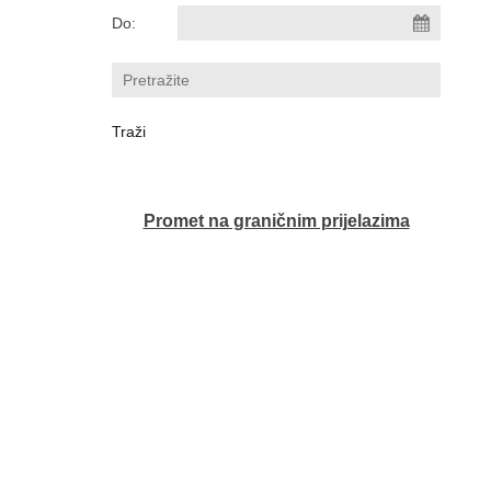
Do:
Promet na graničnim prijelazima