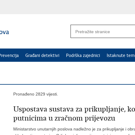
Prevencija
Građani detektivi
Podrška zajednici
Istaknute tem
Pronađeno 2829 vijesti.
Uspostava sustava za prikupljanje, k
putnicima u zračnom prijevozu
Ministarstvo unutarnjih poslova nadležno je za prikupljanje i o