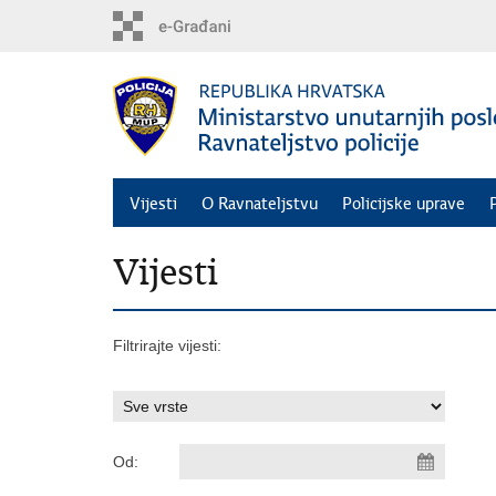
Preskoči
na
glavni
sadržaj
Vijesti
O Ravnateljstvu
Policijske uprave
Vijesti
Filtrirajte vijesti:
Od: