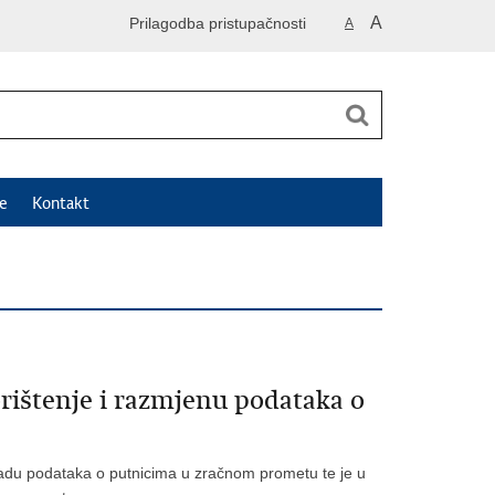
A
Prilagodba pristupačnosti
A
e
Kontakt
orištenje i razmjenu podataka o
bradu podataka o putnicima u zračnom prometu te je u