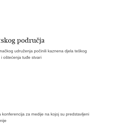
tskog područja
načkog udruženja počinili kaznena djela teškog
i oštećenja tuđe stvari
a konferencija za medije na kojoj su predstavljeni
nije