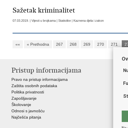
Sažetak kriminalitet
07.03.2019. | Vijesti u brojkama | Statistike | Kaznena djela i zakon
««
« Prethodna
267
268
269
270
271
2
Ov
Pristup informacijama
V
Nu
Pravo na pristup informacijama
Min
Fu
Zaštita osobnih podataka
EMN
Politika privatnosti
Pol
St
Zapošljavanje
Pol
Školovanje
Muz
Odnosi s javnošću
Zak
Najčešća pitanja
Dom
Sin