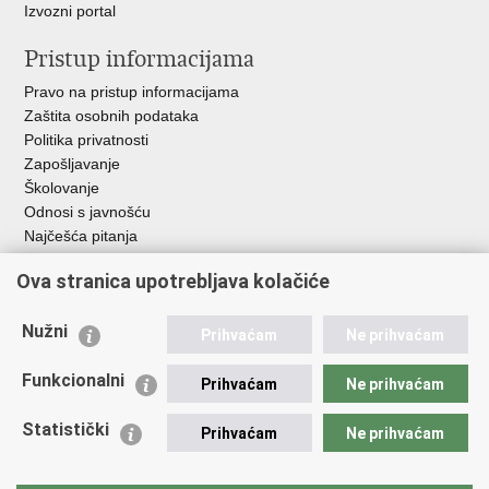
Izvozni portal
Pristup informacijama
Pravo na pristup informacijama
Zaštita osobnih podataka
Politika privatnosti
Zapošljavanje
Školovanje
Odnosi s javnošću
Najčešća pitanja
Ova stranica upotrebljava kolačiće
Važne poveznice
Ministarstvo unutarnjih poslova RH
Nužni
Prihvaćam
Ne prihvaćam
EMN Nacionalna kontaktna točka za Republiku Hrvatsku
Policijske uprave
Funkcionalni
Prihvaćam
Ne prihvaćam
Policijska akademija
Muzej policije
Statistički
Prihvaćam
Ne prihvaćam
Zaklada policijske solidarnosti
Dom zdravlja MUP-a
Sindikati