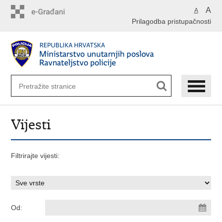
Preskoči
A
A
na
Prilagodba pristupačnosti
glavni
sadržaj
Vijesti
Filtrirajte vijesti:
Od: