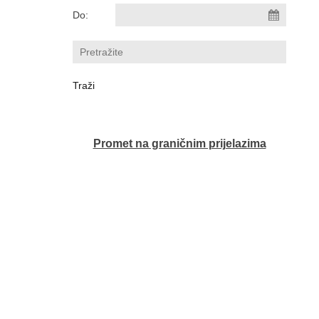
Do:
Promet na graničnim prijelazima