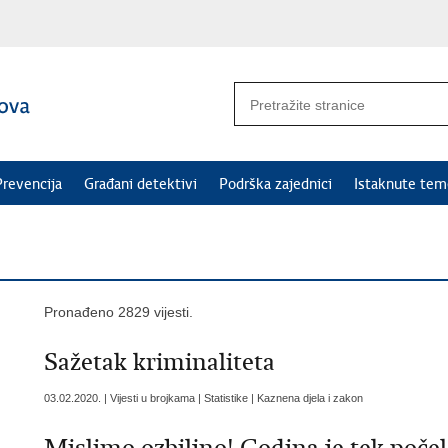
Prevencija
Građani detektivi
Podrška zajednici
Istaknute tem
Pronađeno 2829 vijesti.
Sažetak kriminaliteta
03.02.2020. | Vijesti u brojkama | Statistike | Kaznena djela i zakon