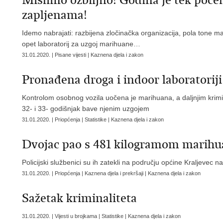
Mislimo ozbiljno! Godina je tek počel
zapljenama!
Idemo nabrajati: razbijena zločinačka organizacija, pola tone ma
opet laboratorij za uzgoj marihuane…
31.01.2020. | Pisane vijesti | Kaznena djela i zakon
Pronađena droga i indoor laboratorij
Kontrolom osobnog vozila uočena je marihuana, a daljnjim krimi
32- i 33- godišnjak bave njenim uzgojem
31.01.2020. | Priopćenja | Statistike | Kaznena djela i zakon
Dvojac pao s 481 kilogramom marih
Policijski službenici su ih zatekli na području općine Kraljevec 
31.01.2020. | Priopćenja | Kaznena djela i prekršaji | Kaznena djela i zakon
Sažetak kriminaliteta
31.01.2020. | Vijesti u brojkama | Statistike | Kaznena djela i zakon