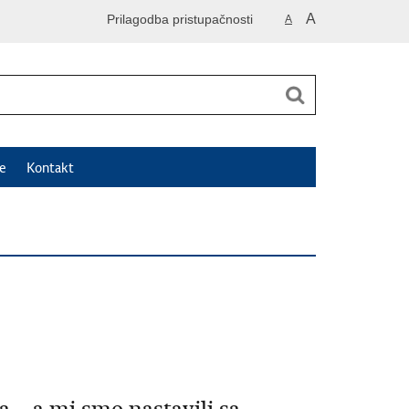
A
Prilagodba pristupačnosti
A
e
Kontakt