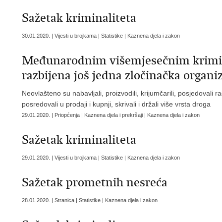
Sažetak kriminaliteta
30.01.2020. | Vijesti u brojkama | Statistike | Kaznena djela i zakon
Međunarodnim višemjesečnim krimin
razbijena još jedna zločinačka organ
Neovlašteno su nabavljali, proizvodili, krijumčarili, posjedovali 
posredovali u prodaji i kupnji, skrivali i držali više vrsta droga
29.01.2020. | Priopćenja | Kaznena djela i prekršaji | Kaznena djela i zakon
Sažetak kriminaliteta
29.01.2020. | Vijesti u brojkama | Statistike | Kaznena djela i zakon
Sažetak prometnih nesreća
28.01.2020. | Stranica | Statistike | Kaznena djela i zakon