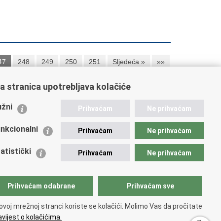
47
248
249
250
251
Sljedeća »
»»
a stranica upotrebljava kolačiće
ažne poveznice
žni
Prihvaćam
Ne prihvaćam
istarstvo unutarnjih poslova RH
nkcionalni
Prihvaćam
Ne prihvaćam
 Nacionalna kontaktna točka za Republiku Hrvatsku
icijske uprave
atistički
Prihvaćam
Ne prihvaćam
icijska akademija
ej policije
lada policijske solidarnosti
Prihvaćam odabrane
Prihvaćam sve
 zdravlja MUP-a
dikati
ovoj mrežnoj stranci koriste se kolačići. Molimo Vas da pročitate
ruge
vijest o kolačićima.