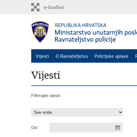
Preskoči
na
glavni
sadržaj
Vijesti
O Ravnateljstvu
Policijske uprave
Vijesti
Filtrirajte vijesti:
Od: