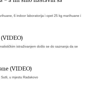
a – a mi smo nastavili sa
rihuane, 6 indoor laboratorija i opet 25 kg marihuane i
i (VIDEO)
nalističkim istraživanjem došlo se do saznanja da se
uane (VIDEO)
na Sutli, u mjestu Radakovo