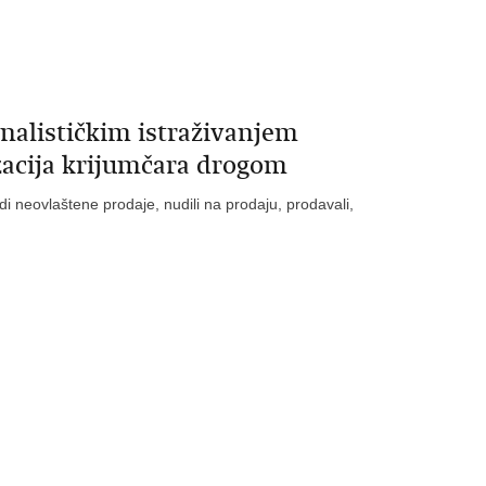
alističkim istraživanjem
izacija krijumčara drogom
radi neovlaštene prodaje, nudili na prodaju, prodavali,