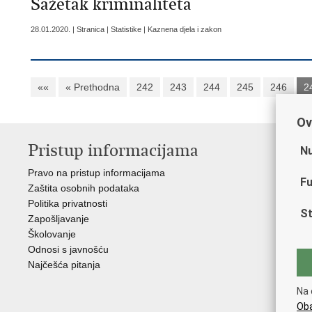
Sažetak kriminaliteta
28.01.2020. | Stranica | Statistike | Kaznena djela i zakon
««
« Prethodna
242
243
244
245
246
2
Ov
Pristup informacijama
V
Nu
Pravo na pristup informacijama
Min
Fu
Zaštita osobnih podataka
EMN
Politika privatnosti
Pol
St
Zapošljavanje
Pol
Školovanje
Muz
Odnosi s javnošću
Zak
Najčešća pitanja
Dom
Sin
Na 
Ud
Oba