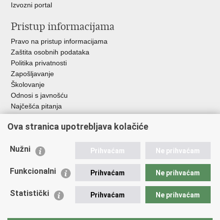
Izvozni portal
Pristup informacijama
Pravo na pristup informacijama
Zaštita osobnih podataka
Politika privatnosti
Zapošljavanje
Školovanje
Odnosi s javnošću
Najčešća pitanja
Ova stranica upotrebljava kolačiće
Važne poveznice
Ministarstvo unutarnjih poslova RH
Nužni
Prihvaćam
Ne prihvaćam
EMN Nacionalna kontaktna točka za Republiku Hrvatsku
Policijske uprave
Funkcionalni
Prihvaćam
Ne prihvaćam
Policijska akademija
Muzej policije
Statistički
Prihvaćam
Ne prihvaćam
Zaklada policijske solidarnosti
Dom zdravlja MUP-a
Sindikati