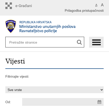
Preskoči
A
A
na
Prilagodba pristupačnosti
glavni
sadržaj
Vijesti
Filtrirajte vijesti:
Od: