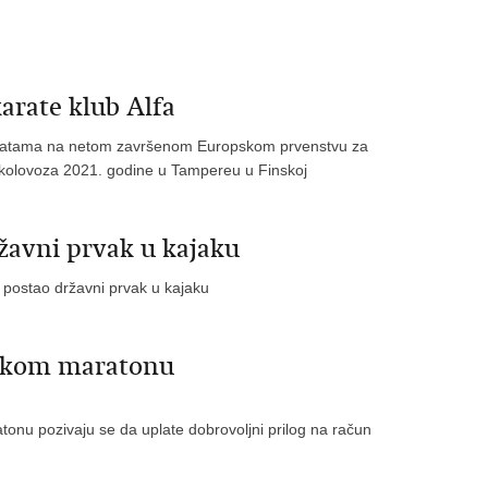
arate klub Alfa
 u katama na netom završenom Europskom prvenstvu za
. kolovoza 2021. godine u Tampereu u Finskoj
ržavni prvak u kajaku
 postao državni prvak u kajaku
ačkom maratonu
atonu pozivaju se da uplate dobrovoljni prilog na račun