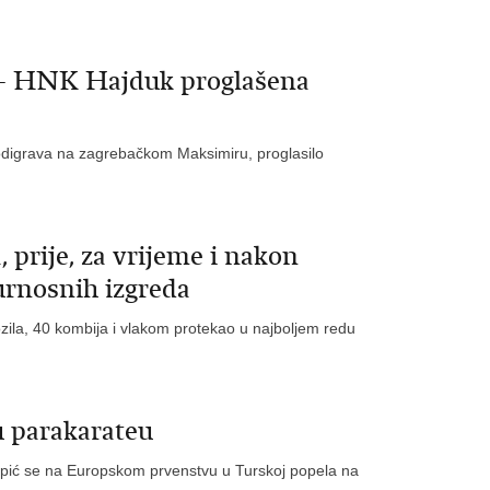
 HNK Hajduk proglašena
a odigrava na zagrebačkom Maksimiru, proglasilo
prije, za vrijeme i nakon
urnosnih izgreda
ozila, 40 kombija i vlakom protekao u najboljem redu
u parakarateu
Topić se na Europskom prvenstvu u Turskoj popela na