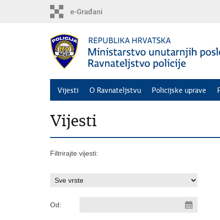
Preskoči
na
glavni
sadržaj
Vijesti
O Ravnateljstvu
Policijske uprave
Vijesti
Filtrirajte vijesti:
Od: