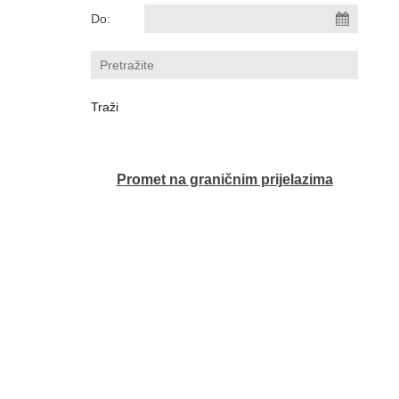
Do:
Promet na graničnim prijelazima