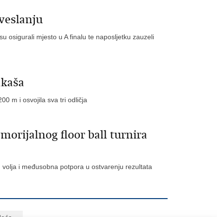
 veslanju
me su osigurali mjesto u A finalu te naposljetku zauzeli
akaša
00 m i osvojila sva tri odličja
orijalnog floor ball turnira
 volja i međusobna potpora u ostvarenju rezultata