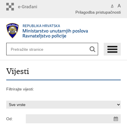
Preskoči
A
A
na
Prilagodba pristupačnosti
glavni
sadržaj
Vijesti
Filtrirajte vijesti:
Od: