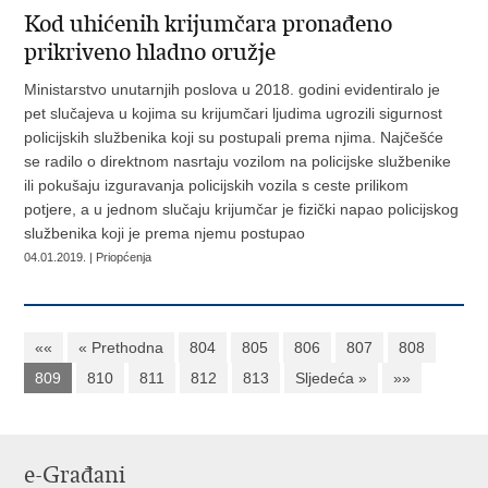
Kod uhićenih krijumčara pronađeno
prikriveno hladno oružje
Ministarstvo unutarnjih poslova u 2018. godini evidentiralo je
pet slučajeva u kojima su krijumčari ljudima ugrozili sigurnost
policijskih službenika koji su postupali prema njima. Najčešće
se radilo o direktnom nasrtaju vozilom na policijske službenike
ili pokušaju izguravanja policijskih vozila s ceste prilikom
potjere, a u jednom slučaju krijumčar je fizički napao policijskog
službenika koji je prema njemu postupao
04.01.2019. | Priopćenja
««
« Prethodna
804
805
806
807
808
809
810
811
812
813
Sljedeća »
»»
e-Građani