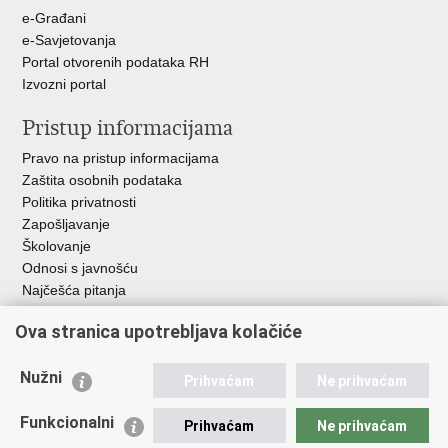
e-Građani
e-Savjetovanja
Portal otvorenih podataka RH
Izvozni portal
Pristup informacijama
Pravo na pristup informacijama
Zaštita osobnih podataka
Politika privatnosti
Zapošljavanje
Školovanje
Odnosi s javnošću
Najčešća pitanja
Ova stranica upotrebljava kolačiće
Važne poveznice
Ministarstvo unutarnjih poslova RH
Nužni
Prihvaćam
Ne prihvaćam
EMN Nacionalna kontaktna točka za Republiku Hrvatsku
Policijske uprave
Funkcionalni
Prihvaćam
Ne prihvaćam
Policijska akademija