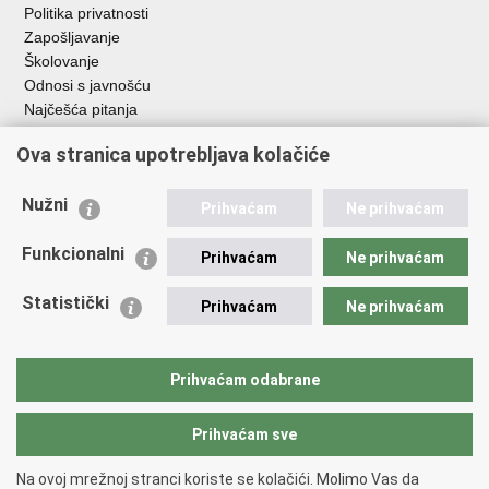
Politika privatnosti
Zapošljavanje
Školovanje
Odnosi s javnošću
Najčešća pitanja
Ova stranica upotrebljava kolačiće
Važne poveznice
Ministarstvo unutarnjih poslova RH
Nužni
Prihvaćam
Ne prihvaćam
EMN Nacionalna kontaktna točka za Republiku Hrvatsku
Policijske uprave
Funkcionalni
Prihvaćam
Ne prihvaćam
Policijska akademija
Muzej policije
Statistički
Prihvaćam
Ne prihvaćam
Zaklada policijske solidarnosti
Dom zdravlja MUP-a
Sindikati
Prihvaćam odabrane
Udruge
Prihvaćam sve
Povratak na vrh
Na ovoj mrežnoj stranci koriste se kolačići. Molimo Vas da