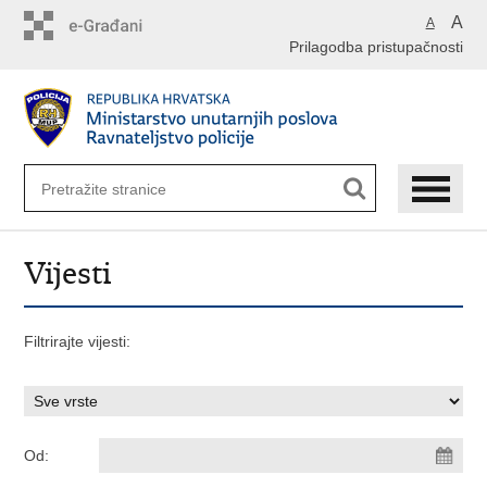
Preskoči
A
A
na
Prilagodba pristupačnosti
glavni
sadržaj
Vijesti
Filtrirajte vijesti:
Od: