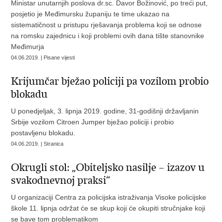
Ministar unutarnjih poslova dr.sc. Davor Božinović, po treći put,
posjetio je Međimursku županiju te time ukazao na
sistematičnost u pristupu rješavanja problema koji se odnose
na romsku zajednicu i koji problemi ovih dana tište stanovnike
Međimurja
04.06.2019. | Pisane vijesti
Krijumčar bježao policiji pa vozilom probio
blokadu
U ponedjeljak, 3. lipnja 2019. godine, 31-godišnji državljanin
Srbije vozilom Citroen Jumper bježao policiji i probio
postavljenu blokadu.
04.06.2019. | Stranica
Okrugli stol: „Obiteljsko nasilje – izazov u
svakodnevnoj praksi“
U organizaciji Centra za policijska istraživanja Visoke policijske
škole 11. lipnja održat će se skup koji će okupiti stručnjake koji
se bave tom problematikom