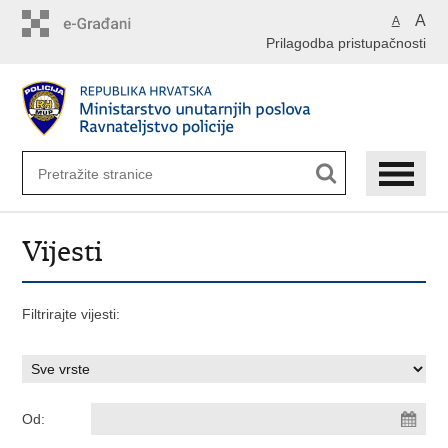
Preskoči
A
A
na
Prilagodba pristupačnosti
glavni
sadržaj
Vijesti
Filtrirajte vijesti:
Od: