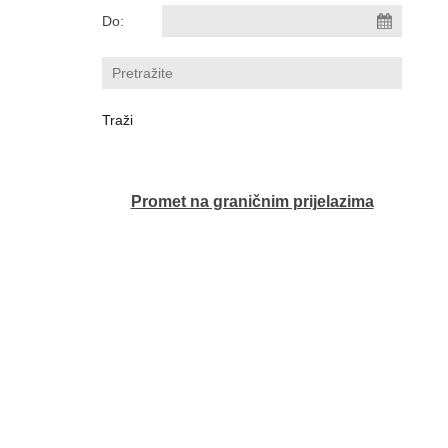
Do:
Promet na graničnim prijelazima