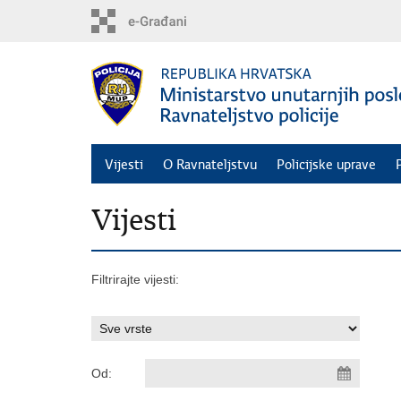
Preskoči
na
glavni
sadržaj
Vijesti
O Ravnateljstvu
Policijske uprave
Vijesti
Filtrirajte vijesti:
Od: