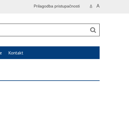
A
Prilagodba pristupačnosti
A
e
Kontakt