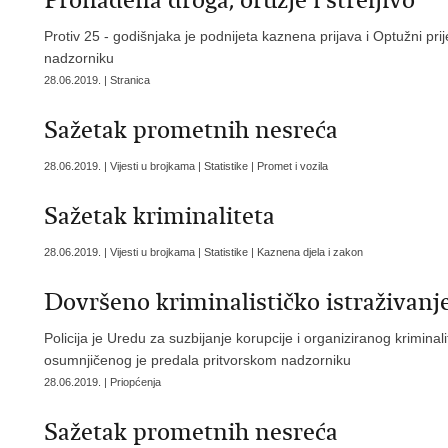
Pronađena droga, oružje i streljivo
Protiv 25 - godišnjaka je podnijeta kaznena prijava i Optužni pr
nadzorniku
28.06.2019. | Stranica
Sažetak prometnih nesreća
28.06.2019. | Vijesti u brojkama | Statistike | Promet i vozila
Sažetak kriminaliteta
28.06.2019. | Vijesti u brojkama | Statistike | Kaznena djela i zakon
Dovršeno kriminalističko istraživanj
Policija je Uredu za suzbijanje korupcije i organiziranog krimina
osumnjičenog je predala pritvorskom nadzorniku
28.06.2019. | Priopćenja
Sažetak prometnih nesreća