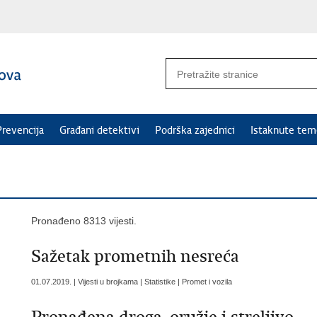
Prevencija
Građani detektivi
Podrška zajednici
Istaknute tem
Pronađeno 8313 vijesti.
Sažetak prometnih nesreća
01.07.2019. | Vijesti u brojkama | Statistike | Promet i vozila