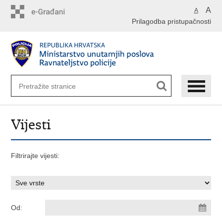
Preskoči
A
A
na
Prilagodba pristupačnosti
glavni
sadržaj
Vijesti
Filtrirajte vijesti:
Od: