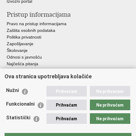
Izvozni portal
Pristup informacijama
Pravo na pristup informacijama
Zaštita osobnih podataka
Politika privatnosti
Zapošljavanje
Školovanje
Odnosi s javnošću
Najčešća pitanja
Ova stranica upotrebljava kolačiće
Važne poveznice
Ministarstvo unutarnjih poslova RH
Nužni
Prihvaćam
Ne prihvaćam
EMN Nacionalna kontaktna točka za Republiku Hrvatsku
Policijske uprave
Funkcionalni
Prihvaćam
Ne prihvaćam
Policijska akademija
Muzej policije
Statistički
Prihvaćam
Ne prihvaćam
Zaklada policijske solidarnosti
Dom zdravlja MUP-a
Sindikati