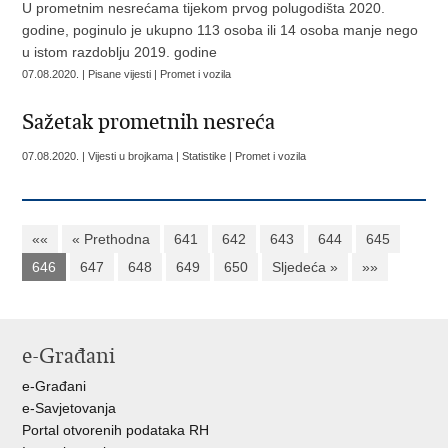
U prometnim nesrećama tijekom prvog polugodišta 2020.
godine, poginulo je ukupno 113 osoba ili 14 osoba manje nego
u istom razdoblju 2019. godine
07.08.2020. | Pisane vijesti | Promet i vozila
Sažetak prometnih nesreća
07.08.2020. | Vijesti u brojkama | Statistike | Promet i vozila
««
« Prethodna
641
642
643
644
645
646
647
648
649
650
Sljedeća »
»»
e-Građani
e-Građani
e-Savjetovanja
Portal otvorenih podataka RH