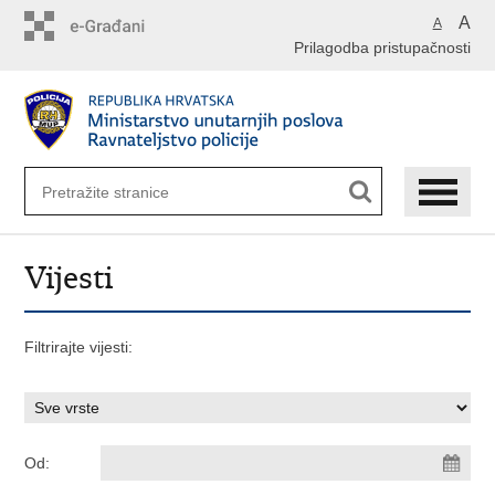
Preskoči
A
A
na
Prilagodba pristupačnosti
glavni
sadržaj
Vijesti
Filtrirajte vijesti:
Od: