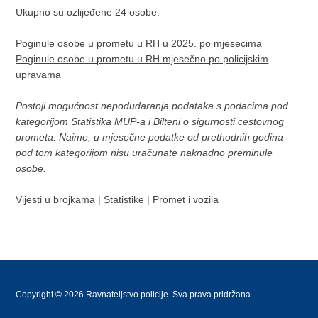
Ukupno su ozlijeđene 24 osobe.
Poginule osobe u prometu u RH u 2025. po mjesecima
Poginule osobe u prometu u RH mjesečno po policijskim
upravama
Postoji mogućnost nepodudaranja podataka s podacima pod
kategorijom Statistika MUP-a i Bilteni o sigurnosti cestovnog
prometa. Naime, u mjesečne podatke od prethodnih godina
pod tom kategorijom nisu uračunate naknadno preminule
osobe.
Vijesti u brojkama
|
Statistike
|
Promet i vozila
Copyright © 2026 Ravnateljstvo policije. Sva prava pridržana