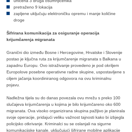
uhićena 3 druga osumnjičenika
pretraženo 9 lokacija
zapljene uključuju elektroničku opremu i manje količine
droge
Šifrirana komunikacija za osiguranje operacija
krijumčarenja migranata
Granični dio između Bosne i Hercegovine, Hrvatske i Slovenije
postao je ključna ruta za krijumčarenje migranata s Balkana u
zapadnu Europu. Ovo istraživanje provedeno je pod okriljem
Europolove posebne operativne radne skupine, uspostavljene s
ciljem jačanja koordiniranog odgovora na ovu kriminalnu
pojavu.
Nadležna tijela su do danas povezala ovu mrežu s preko 100
slučajeva krijumčarenja u kojima je bilo krijumčareno oko 600
migranata. Ova visoko organizirana skupina pažljivo je planirala
svoje operacije, pridajući veliku važnost tajnosti kako bi izbjegla
policijsko otkrivanje. Kriminalci su se oslanjali na sigurne
komunikacijske kanale, uključujući šifrirane mobilne aplikacije