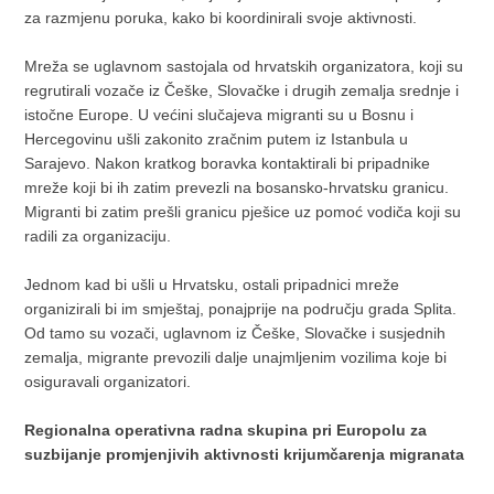
za razmjenu poruka, kako bi koordinirali svoje aktivnosti.
Mreža se uglavnom sastojala od hrvatskih organizatora, koji su
regrutirali vozače iz Češke, Slovačke i drugih zemalja srednje i
istočne Europe. U većini slučajeva migranti su u Bosnu i
Hercegovinu ušli zakonito zračnim putem iz Istanbula u
Sarajevo. Nakon kratkog boravka kontaktirali bi pripadnike
mreže koji bi ih zatim prevezli na bosansko-hrvatsku granicu.
Migranti bi zatim prešli granicu pješice uz pomoć vodiča koji su
radili za organizaciju.
Jednom kad bi ušli u Hrvatsku, ostali pripadnici mreže
organizirali bi im smještaj, ponajprije na području grada Splita.
Od tamo su vozači, uglavnom iz Češke, Slovačke i susjednih
zemalja, migrante prevozili dalje unajmljenim vozilima koje bi
osiguravali organizatori.
Regionalna operativna radna skupina pri Europolu za
suzbijanje promjenjivih aktivnosti krijumčarenja migranata