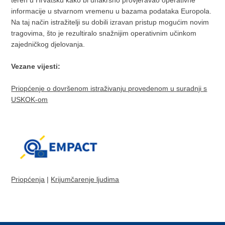
teren u Hrvatsku kako bi unakrsno provjeravao operativne
informacije u stvarnom vremenu u bazama podataka Europola.
Na taj način istražitelji su dobili izravan pristup mogućim novim
tragovima, što je rezultiralo snažnijim operativnim učinkom
zajedničkog djelovanja.
Vezane vijesti:
Priopćenje o dovršenom istraživanju provedenom u suradnji s
USKOK-om
Priopćenja
|
Krijumčarenje ljudima