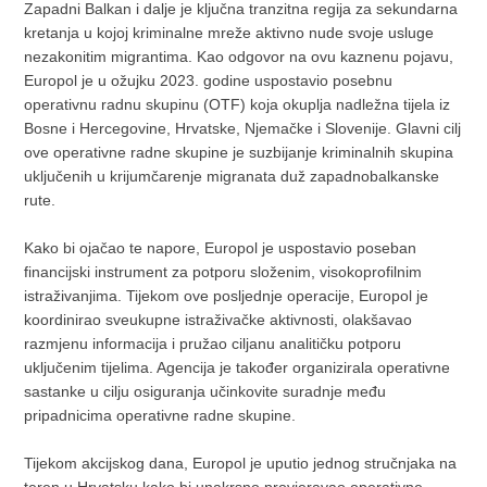
Zapadni Balkan i dalje je ključna tranzitna regija za sekundarna
kretanja u kojoj kriminalne mreže aktivno nude svoje usluge
nezakonitim migrantima. Kao odgovor na ovu kaznenu pojavu,
Europol je u ožujku 2023. godine uspostavio posebnu
operativnu radnu skupinu (OTF) koja okuplja nadležna tijela iz
Bosne i Hercegovine, Hrvatske, Njemačke i Slovenije. Glavni cilj
ove operativne radne skupine je suzbijanje kriminalnih skupina
uključenih u krijumčarenje migranata duž zapadnobalkanske
rute.
Kako bi ojačao te napore, Europol je uspostavio poseban
financijski instrument za potporu složenim, visokoprofilnim
istraživanjima. Tijekom ove posljednje operacije, Europol je
koordinirao sveukupne istraživačke aktivnosti, olakšavao
razmjenu informacija i pružao ciljanu analitičku potporu
uključenim tijelima. Agencija je također organizirala operativne
sastanke u cilju osiguranja učinkovite suradnje među
pripadnicima operativne radne skupine.
Tijekom akcijskog dana, Europol je uputio jednog stručnjaka na