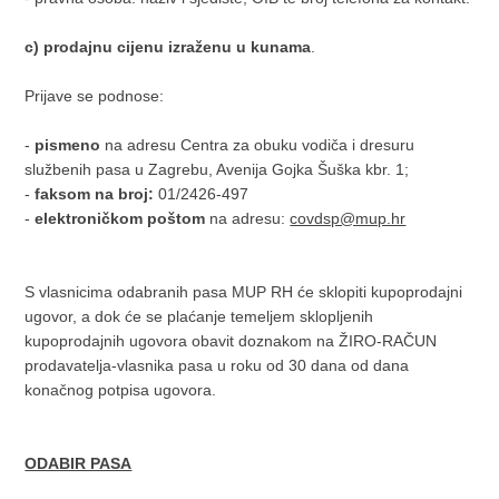
c)
prodajnu cijenu izraženu u kunama
.
Prijave se podnose:
-
pismeno
na adresu Centra za obuku vodiča i dresuru
službenih pasa u Zagrebu, Avenija Gojka Šuška kbr. 1;
-
faksom na broj:
01/2426-497
-
elektroničkom poštom
na adresu:
covdsp@mup.hr
S vlasnicima odabranih pasa MUP RH će sklopiti kupoprodajni
ugovor, a dok će se plaćanje temeljem sklopljenih
kupoprodajnih ugovora obavit doznakom na ŽIRO-RAČUN
prodavatelja-vlasnika pasa u roku od 30 dana od dana
konačnog potpisa ugovora.
ODABIR PASA