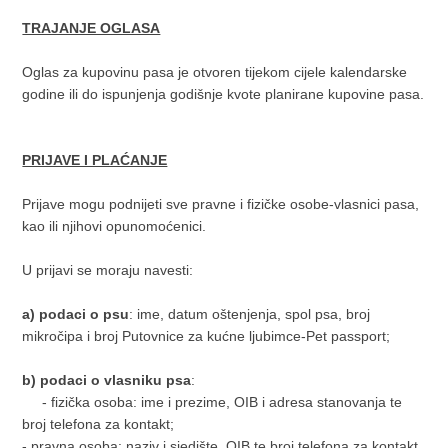
TRAJANJE OGLASA
Oglas za kupovinu pasa je otvoren tijekom cijele kalendarske
godine ili do ispunjenja godišnje kvote planirane kupovine pasa.
PRIJAVE I PLAĆANJE
Prijave mogu podnijeti sve pravne i fizičke osobe-vlasnici pasa,
kao ili njihovi opunomoćenici.
U prijavi se moraju navesti:
a)
podaci o psu
: ime, datum oštenjenja, spol psa, broj
mikročipa i broj Putovnice za kućne ljubimce-Pet passport;
b)
podaci o vlasniku psa
:
- fizička osoba: ime i prezime, OIB i adresa stanovanja te
broj telefona za kontakt;
- pravna osoba: naziv i sjedište, OIB te broj telefona za kontakt.