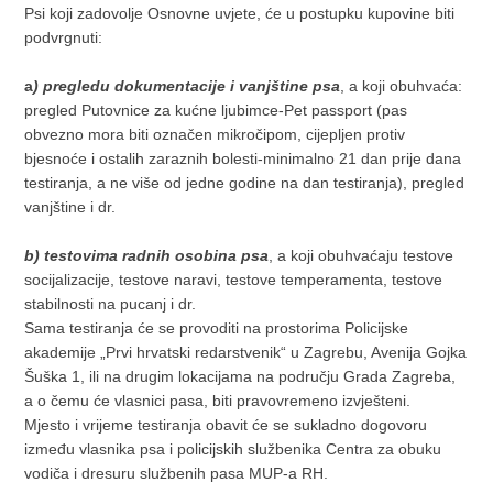
Psi koji zadovolje Osnovne uvjete, će u postupku kupovine biti
podvrgnuti:
a
) pregledu dokumentacije i vanjštine psa
, a koji obuhvaća:
pregled Putovnice za kućne ljubimce-Pet passport (pas
obvezno mora biti označen mikročipom, cijepljen protiv
bjesnoće i ostalih zaraznih bolesti-minimalno 21 dan prije dana
testiranja, a ne više od jedne godine na dan testiranja), pregled
vanjštine i dr.
b)
testovima radnih osobina psa
, a koji obuhvaćaju testove
socijalizacije, testove naravi, testove temperamenta, testove
stabilnosti na pucanj i dr.
Sama testiranja će se provoditi na prostorima Policijske
akademije „Prvi hrvatski redarstvenik“ u Zagrebu, Avenija Gojka
Šuška 1, ili na drugim lokacijama na području Grada Zagreba,
a o čemu će vlasnici pasa, biti pravovremeno izvješteni.
Mjesto i vrijeme testiranja obavit će se sukladno dogovoru
između vlasnika psa i policijskih službenika Centra za obuku
vodiča i dresuru službenih pasa MUP-a RH.