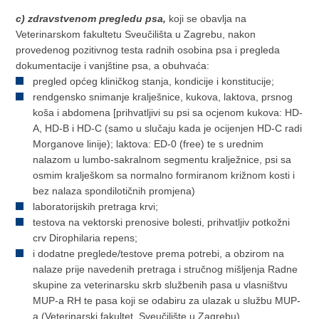
c) zdravstvenom pregledu psa,
koji se obavlja na
Veterinarskom fakultetu Sveučilišta u Zagrebu, nakon
provedenog pozitivnog testa radnih osobina psa i pregleda
dokumentacije i vanjštine psa, a obuhvaća:
pregled općeg kliničkog stanja, kondicije i konstitucije;
rendgensko snimanje kralješnice, kukova, laktova, prsnog
koša i abdomena [prihvatljivi su psi sa ocjenom kukova: HD-
A, HD-B i HD-C (samo u slučaju kada je ocijenjen HD-C radi
Morganove linije); laktova: ED-0 (free) te s urednim
nalazom u lumbo-sakralnom segmentu kralježnice, psi sa
osmim kralješkom sa normalno formiranom križnom kosti i
bez nalaza spondilotičnih promjena)
laboratorijskih pretraga krvi;
testova na vektorski prenosive bolesti, prihvatljiv potkožni
crv Dirophilaria repens;
i dodatne preglede/testove prema potrebi, a obzirom na
nalaze prije navedenih pretraga i stručnog mišljenja Radne
skupine za veterinarsku skrb službenih pasa u vlasništvu
MUP-a RH te pasa koji se odabiru za ulazak u službu MUP-
a (Veterinarski fakultet, Sveučilište u Zagrebu).