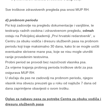
Sve troškove zdravstvenih pregleda psa snosi MUP RH.
d) probnom periodu
Psi koji zadovolje na pregledu dokumentacije i vanjštine, te
testiranju radnih osobina i zdravstvenom pregledu,
odmah
ostaju na Policijskoj akademiji „Prvi hrvatski redarstvenik“, u
Centru za obuku vodiča i dresuru službenih pasa na probnom
periodu koji traje maksimalno 30 dana, kako bi se mogle uočiti
eventualne skrivene mane psa, koje se nisu mogle utvrditi
ranije provedenim testovima.
Probni period se provodi bez nazočnosti vlasnika psa.
Za vrijeme trajanja probnog perioda troškove skrbi za psa
osigurava MUP RH.
U slučaju da pas ne zadovolji na probnom periodu, njegov
vlasnik ima obvezu preuzeti ga u roku od najduže 7 dana od
dana zaprimljene obavijesti o svom trošku.
Oglas za nabavu pasa za potrebe Centra za obuku vodiča i
dresuru službenih pasa