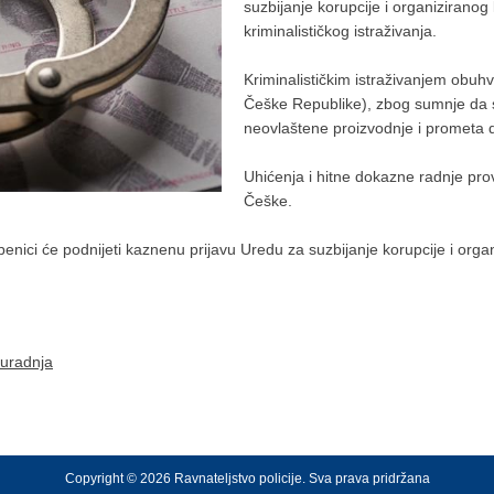
suzbijanje korupcije i organizirano
kriminalističkog istraživanja.
Kriminalističkim istraživanjem obuh
Češke Republike), zbog sumnje da s
neovlaštene proizvodnje i prometa 
Uhićenja i hitne dokazne radnje pr
Češke.
žbenici će podnijeti kaznenu prijavu Uredu za suzbijanje korupcije i organ
uradnja
Copyright © 2026 Ravnateljstvo policije. Sva prava pridržana