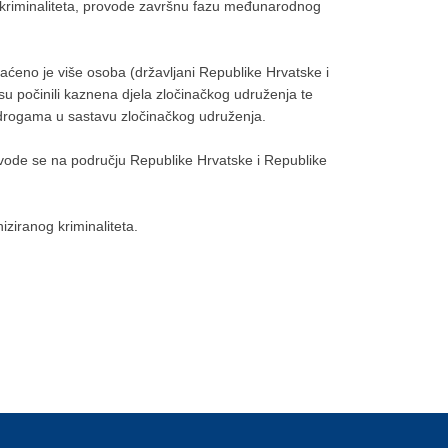
g kriminaliteta, provode završnu fazu međunarodnog
vaćeno je više osoba (državljani Republike Hrvatske i
u počinili kaznena djela zločinačkog udruženja te
drogama u sastavu zločinačkog udruženja.
ovode se na području Republike Hrvatske i Republike
iziranog kriminaliteta.