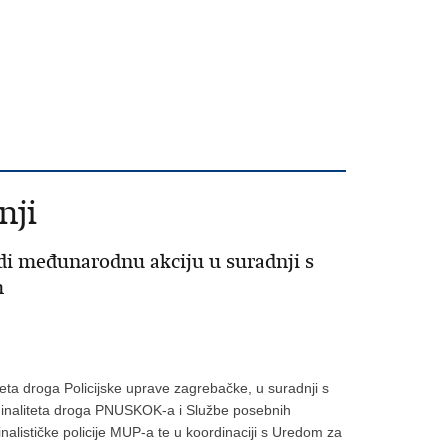
nji
di međunarodnu akciju u suradnji s
m
iteta droga Policijske uprave zagrebačke, u suradnji s
iminaliteta droga PNUSKOK-a i Službe posebnih
inalističke policije MUP-a te u koordinaciji s Uredom za