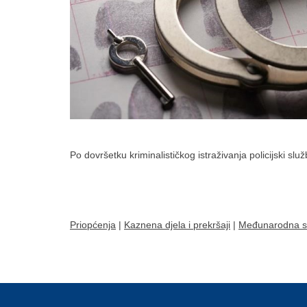
Po dovršetku kriminalističkog istraživanja policijski slu
Priopćenja
|
Kaznena djela i prekršaji
|
Međunarodna s