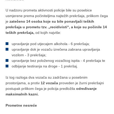
U nadzoru prometa aktivnosti policije bile su posebice
usmjerene prema počiniteljima najtežih prekršaja, prilikom čega
je
zatečeno 14 osoba koje su bile ponavljači teških
prekršaja u prometu tzv. „recidivisti“, a koje su počinile 14
teških prekršaja,
od kojih najviše:
upravljanje pod utjecajem alkohola - 6 prekršaja;
upravljanje dok je vozaču izrečena zabrana upravljanja
vozilom - 3 prekršaja;
upravljanje bez položenog vozačkog ispita - 4 prekršaja te
odbijanje testiranja na droge - 1 prekršaj.
Iz tog razloga dva vozača su zadržana u posebnim
prostorijama, a protiv
12 vozača
proveden je žurni prekršajni
postupak prilikom čega je policija predložila
određivanje
maksimalnih kazni.
Prometne nesreće