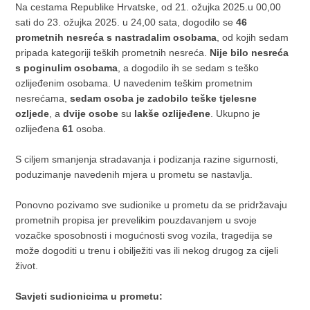
Na cestama Republike Hrvatske, od 21. ožujka 2025.u 00,00
sati do 23. ožujka 2025. u 24,00 sata, dogodilo se
46
prometnih nesreća s nastradalim osobama
, od kojih sedam
pripada kategoriji teških prometnih nesreća.
Nije bilo nesreća
s poginulim osobama
, a dogodilo ih se sedam s teško
ozlijeđenim osobama. U navedenim teškim prometnim
nesrećama,
sedam osoba je zadobilo teške tjelesne
ozljede
, a
dvije osobe
su
lakše ozlijeđene
. Ukupno je
ozlijeđena
61
osoba.
S ciljem smanjenja stradavanja i podizanja razine sigurnosti,
poduzimanje navedenih mjera u prometu se nastavlja.
Ponovno pozivamo sve sudionike u prometu da se pridržavaju
prometnih propisa jer prevelikim pouzdavanjem u svoje
vozačke sposobnosti i mogućnosti svog vozila, tragedija se
može dogoditi u trenu i obilježiti vas ili nekog drugog za cijeli
život.
Savjeti sudionicima u prometu: