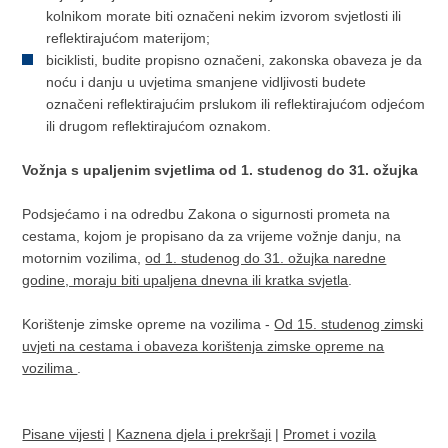
kolnikom morate biti označeni nekim izvorom svjetlosti ili
reflektirajućom materijom;
biciklisti, budite propisno označeni, zakonska obaveza je da
noću i danju u uvjetima smanjene vidljivosti budete
označeni reflektirajućim prslukom ili reflektirajućom odjećom
ili drugom reflektirajućom oznakom.
Vožnja s upaljenim svjetlima od 1. studenog do 31. ožujka
Podsjećamo i na odredbu Zakona o sigurnosti prometa na
cestama, kojom je propisano da za vrijeme vožnje danju, na
motornim vozilima,
od 1. studenog do 31. ožujka naredne
godine, moraju biti upaljena dnevna ili kratka svjetla
.
Korištenje zimske opreme na vozilima -
Od 15. studenog zimski
uvjeti na cestama i obaveza korištenja zimske opreme na
vozilima
.
Pisane vijesti
|
Kaznena djela i prekršaji
|
Promet i vozila