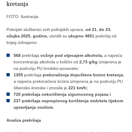
kretanja
FOTO: Ilustracija
Policijski službenici svih policijskih uprava,
od 21. do 23.
ožujka 2025. godine,
utvrdili su
ukupno 4851
prekršaj od
kojeg izdvajamo:
568
prekršaja
vožnje pod utjecajem alkohola,
a najveća
koncentracija alkohola u količini od
2,73 g/kg
izmjerena je
na području PU brodsko-posavske;
1355
prekršaja
prekoračenja dopuštene brzine kretanja,
a najveća prekoračena brzina izmjerena je na području PU
šibensko-kninske i iznosila je
221 km/h;
720
prekršaja
nekorištenja sigurnosnog pojasa i
237
prekršaja
nepropisnog korištenja mobitela
tijekom
upravljanja vozilom.
Analiza prekršaja