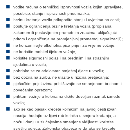
vodite računa o tehničkoj ispravnosti vozila kojim upravljate,
posebice, stanju i ispravnosti pneumatika;
brzinu kretanja vozila prilagodite stanju i uvjetima na cesti;
poštujte ograničenja brzine kretanja vozila (propisana
zakonom ili postavljenim prometnim znacima, uključujući
pritom i ograničenja na promjenjivoj prometnoj signalizaciji);
ne konzumirajte alkoholna pića prije i za vrijeme vožnje;
ne koristite mobitel tijekom vožnje;
koristite sigurnosni pojas i na prednjim i na stražnjim
sjedalima u vozilu;
pobrinite se za adekvatan smještaj djece u vozilu;
bez obzira na žurbu, ne ulazite u rizična pretjecanja;
pješačkim prijelazima približavajte se smanjenom brzinom i
povećanim oprezom;
prilikom vožnje u kolonama držite dovoljan razmak između
vozila;
ako se kao pješak krećete kolnikom na javnoj cesti izvan
naselja, hodajte uz lijevi rub kolnika u smjeru kretanja, a
noću i danju u slučajevima smanjene vidljivosti koristite
svjetliju odjeću. Zakonska obaveza je da ako se krećete