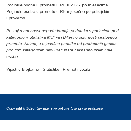
Poginule osobe u prometu u RH u 2025. po mjesecima
Poginule osobe u prometu u RH mjesečno po policijskim
upravama
Postoji mogućnost nepodudaranja podataka s podacima pod
kategorijom Statistika MUP-a i Bilteni o sigurnosti cestovnog
prometa. Naime, u mjesečne podatke od prethodnih godina
pod tom kategorijom nisu uračunate naknadno preminule
osobe.
Vijesti u brojkama
|
Statistike
|
Promet i vozila
Copyright © 2026 Ravnateljstvo policije. Sva prava pridržana