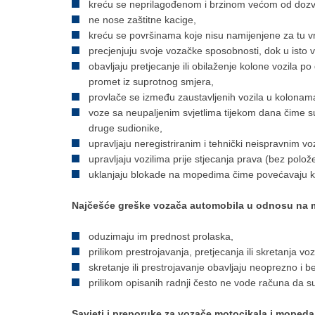
kreću se neprilagođenom i brzinom većom od dozv
ne nose zaštitne kacige,
kreću se površinama koje nisu namijenjene za tu vr
precjenjuju svoje vozačke sposobnosti, dok u isto 
obavljaju pretjecanje ili obilaženje kolone vozila p
promet iz suprotnog smjera,
provlače se između zaustavljenih vozila u kolonam
voze sa neupaljenim svjetlima tijekom dana čime su
druge sudionike,
upravljaju neregistriranim i tehnički neispravnim vo
upravljaju vozilima prije stjecanja prava (bez polo
uklanjaju blokade na mopedima čime povećavaju kra
Najčešće greške vozača automobila u odnosu na m
oduzimaju im prednost prolaska,
prilikom prestrojavanja, pretjecanja ili skretanja v
skretanje ili prestrojavanje obavljaju neoprezno i 
prilikom opisanih radnji često ne vode računa da s
Savjeti i preporuke za vozače motocikala i mopeda