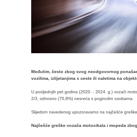
Međutim, često zbog svog neodgovornog ponašanja
vozilima, izlijetanjima s ceste ili naletima na obje
U posljednjih pet godina (2020. - 2024. g.) vozači moto
2/3, odnosno (70,8%) nesreća s poginulim osobama.
Slijedom navedenog upozoravamo na najčešće greške z
Najčešće greške vozača motocikala i mopeda zbog 