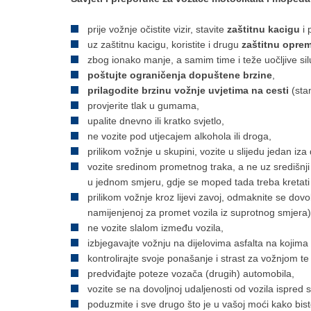
prije vožnje očistite vizir, stavite
zaštitnu kacigu
i 
uz zaštitnu kacigu, koristite i drugu
zaštitnu opre
zbog ionako manje, a samim time i teže uočljive silue
poštujte ograničenja dopuštene brzine
,
prilagodite brzinu vožnje uvjetima na cesti
(sta
provjerite tlak u gumama,
upalite dnevno ili kratko svjetlo,
ne vozite pod utjecajem alkohola ili droga,
prilikom vožnje u skupini, vozite u slijedu jedan iz
vozite sredinom prometnog traka, a ne uz središnji
u jednom smjeru, gdje se moped tada treba kretati 
prilikom vožnje kroz lijevi zavoj, odmaknite se dov
namijenjenoj za promet vozila iz suprotnog smjera)
ne vozite slalom između vozila,
izbjegavajte vožnju na dijelovima asfalta na kojima i
kontrolirajte svoje ponašanje i strast za vožnjom 
predviđajte poteze vozača (drugih) automobila,
vozite se na dovoljnoj udaljenosti od vozila ispred 
poduzmite i sve drugo što je u vašoj moći kako biste