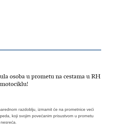
nula osoba u prometu na cestama u RH
 motociklu!
 narednom razdoblju, izmamit će na prometnice veći
 mopeda, koji svojim povećanim prisustvom u prometu
 nesreća.