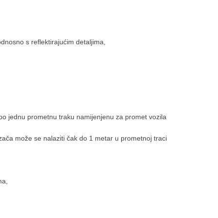
 odnosno s reflektirajućim detaljima,
o po jednu prometnu traku namijenjenu za promet vozila
ozača može se nalaziti čak do 1 metar u prometnoj traci
ma,