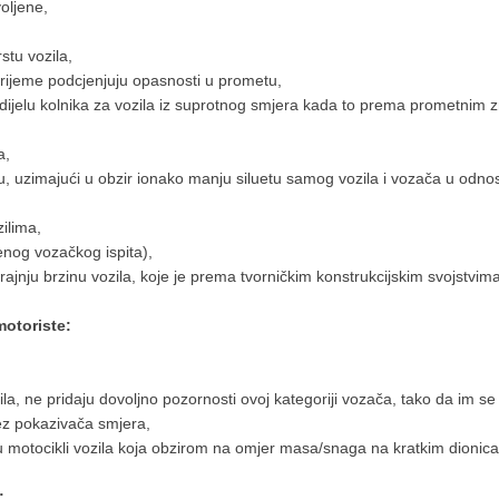
oljene,
stu vozila,
vrijeme podcjenjuju opasnosti u prometu,
o dijelu kolnika za vozila iz suprotnog smjera kada to prema prometnim z
a,
, uzimajući u obzir ionako manju siluetu samog vozila i vozača u odnos
zilima,
ženog vozačkog ispita),
jnju brzinu vozila, koje je prema tvorničkim konstrukcijskim svojstvim
otoriste:
ozila, ne pridaju dovoljno pozornosti ovoj kategoriji vozača, tako da im 
bez pokazivača smjera,
u motocikli vozila koja obzirom na omjer masa/snaga na kratkim dionica
: