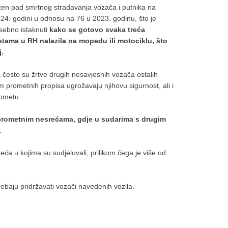
ežen pad smrtnog stradavanja vozača i putnika na
24. godini u odnosu na 76 u 2023. godinu, što je
sebno istaknuti
kako se gotovo svaka treća
tama u RH nalazila na mopedu ili motociklu, što
j.
a često su žrtve drugih nesavjesnih vozača ostalih
m prometnih propisa ugrožavaju njihovu sigurnost, ali i
rometu.
prometnim nesrećama, gdje u sudarima s drugim
.
eća u kojima su sudjelovali, prilikom čega je više od
aju pridržavati vozači navedenih vozila.