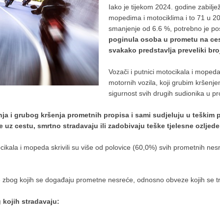
Iako je tijekom 2024. godine zabilj
mopedima i motociklima i to 71 u 20
smanjenje od 6.6 %, potrebno je po
poginula osoba u prometu na ces
svakako predstavlja preveliki bro
Vozači i putnici motocikala i moped
motornih vozila, koji grubim kršenje
sigurnost svih drugih sudionika u p
 i grubog kršenja prometnih propisa i sami sudjeluju u teškim 
kte uz cestu, smrtno stradavaju ili zadobivaju teške tjelesne ozljede
cikala i mopeda skrivili su više od polovice (60,0%) svih prometnih nesr
bog kojih se događaju prometne nesreće, odnosno obveze kojih se treb
kojih stradavaju: