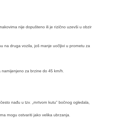
nakovima nije dopušteno ili je rizično uzevši u obzir
u na druga vozila, još manje uočljivi u prometu za
a namijenjeno za brzine do 45 km/h.
se često nađu u tzv. „mrtvom kutu“ bočnog ogledala,
ma mogu ostvariti jako velika ubrzanja.