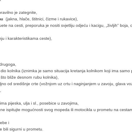
pravilno je zategnite,
mu
(jakna, hlače, štitnici, čizme i rukavice),
te na cesti, preporuka je nositi svjetliju odjeću i kacigu, „življih“ boja,
nju i karakteristikama ceste),
a drugoga,
 dio kolnika (iznimka je samo situacija kretanja kolnikom koji ima sam
što bliže desnom rubu kolnika),
oljno od središnje crte (vožnjom uz crtu i naginjanjem u zavoju, glava v
,
ma pijeska, ulja i sl., posebice u zavojima,
te ne ispitujte mogućnosti svog mopeda ili motocikla u prometu na cesta
sebe i
 bili sigurni u prometu.