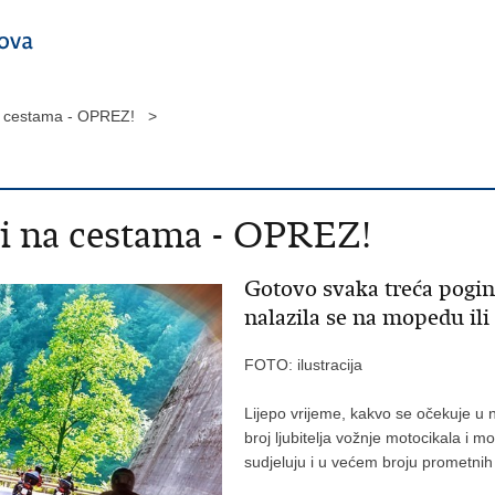
 na cestama - OPREZ! >
ti na cestama - OPREZ!
Gotovo svaka treća pogi
nalazila se na mopedu ili
FOTO: ilustracija
Lijepo vrijeme, kakvo se očekuje u
broj ljubitelja vožnje motocikala i
sudjeluju i u većem broju prometnih