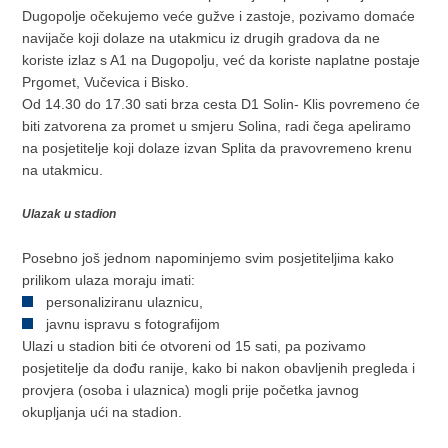
Dugopolje očekujemo veće gužve i zastoje, pozivamo domaće
navijače koji dolaze na utakmicu iz drugih gradova da ne
koriste izlaz s A1 na Dugopolju, već da koriste naplatne postaje
Prgomet, Vučevica i Bisko.
Od 14.30 do 17.30 sati brza cesta D1 Solin- Klis povremeno će
biti zatvorena za promet u smjeru Solina, radi čega apeliramo
na posjetitelje koji dolaze izvan Splita da pravovremeno krenu
na utakmicu.
Ulazak u stadion
Posebno još jednom napominjemo svim posjetiteljima kako
prilikom ulaza moraju imati:
personaliziranu ulaznicu,
javnu ispravu s fotografijom
Ulazi u stadion biti će otvoreni od 15 sati, pa pozivamo
posjetitelje da dođu ranije, kako bi nakon obavljenih pregleda i
provjera (osoba i ulaznica) mogli prije početka javnog
okupljanja ući na stadion.