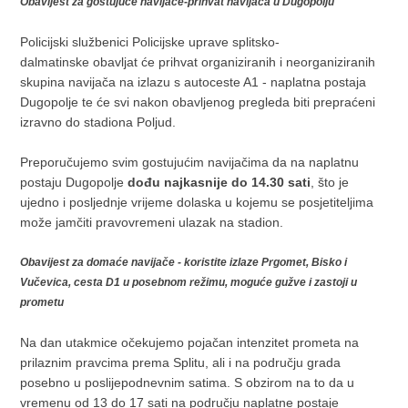
Obavijest za gostujuće navijače-prihvat navijača u Dugopolju
Policijski službenici Policijske uprave splitsko-
dalmatinske obavljat će prihvat organiziranih i neorganiziranih
skupina navijača na izlazu s autoceste A1 - naplatna postaja
Dugopolje te će svi nakon obavljenog pregleda biti prepraćeni
izravno do stadiona Poljud.
Preporučujemo svim gostujućim navijačima da na naplatnu
postaju Dugopolje
dođu najkasnije do 14
.30 sati
, što je
ujedno i posljednje vrijeme dolaska u kojemu se posjetiteljima
može jamčiti pravovremeni ulazak na stadion.
Obavijest za domaće navijače - koristite izlaze Prgomet, Bisko i
Vučevica, cesta D1 u posebnom režimu, moguće gužve i zastoji u
prometu
Na dan utakmice očekujemo pojačan intenzitet prometa na
prilaznim pravcima prema Splitu, ali i na području grada
posebno u poslijepodnevnim satima. S obzirom na to da u
vremenu od 13 do 17 sati na području naplatne postaje