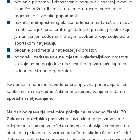
pjevanje pjesama ili dobacivanje poruka čiji sadržaj iskazuje
ili potiče mržnju ili nasilje na temelju rasne, nacionalne,
regionalne ili vjerske pripadnosti
pokušaj nedopuštenog ulaska, odnosno nedopušteni ulazak
u natjecateljski prostor ili u gledateljski prostor, prostor koji
je namijenjen sudcima ili drugim osobama koje sudjeluju u
športskom natjecanju,
bacanje predmeta u natjecateljski prostor,
boravak i zadržavanje na mjestu u gledateljskom prostoru
za koje se ne posjeduje ulaznica ili odgovarajuća isprava
izdana od strane organizatora.
Sva uočena naprijed navedena protupravna ponašanja bit će
sankcionirana sukladno Zakonom o sprječavanju nereda na
športskim natjecanjima.
Na dan odigravanja utakmice policija će, sukladno članku 79.
Zakona o policijskim poslovima i ovlastima, prije, za vrijeme
odigravanja i nakon završetka utakmice, obavljati snimanje na
stadionu i prilaznim pravcima, također sukladno članku 51. i 52.
Zakona o policijskim poslovima i ovlastima policija će četiri i pol