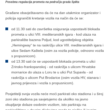
Posebna regulacija prometa na području grada Splita
Građane obavještavamo da će na dan utakmice organizator i
policija ograničiti kretanje vozila na način da će se:
od 11.30 sati do završetka osiguranja uspostaviti blokada
prometa u ulici VIII. mediteranskih igara - kod ulaza na
parkiralište bazena Poljud, kod ugostiteljskog objekta
„Hemingway“ te na raskrižju ulice VIII. mediteranskih igara i
ulice Sedam Kaštela (osim za vozila policije, odnosno vozila
s propusnicom).
od 13.30 sati će se uspostaviti blokada prometa u ulici
Zrinsko-frankopanskoj - od raskrižja s ulicom Hrvatske
mornarice do ulaza u Loru te u ulici Put Supavla - od
raskrižja s ulicom Put Brodarice (osim vozila HV, stanara i
javnog prijevoza i vozila s propusnicom).
Posjetitelji svoja vozila neće moći parkirati oko stadiona i u široj
zoni oko stadiona pa savjetujemo da ukoliko na javno
okupljanje dolaze osobnim vozilom, isto parkiraju na