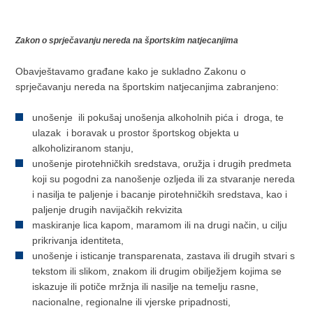
Zakon o sprječavanju nereda na športskim natjecanjima
Obavještavamo građane kako je sukladno Zakonu o
sprječavanju nereda na športskim natjecanjima zabranjeno:
unošenje ili pokušaj unošenja alkoholnih pića i droga, te
ulazak i boravak u prostor športskog objekta u
alkoholiziranom stanju,
unošenje pirotehničkih sredstava, oružja i drugih predmeta
koji su pogodni za nanošenje ozljeda ili za stvaranje nereda
i nasilja te paljenje i bacanje pirotehničkih sredstava, kao i
paljenje drugih navijačkih rekvizita
maskiranje lica kapom, maramom ili na drugi način, u cilju
prikrivanja identiteta,
unošenje i isticanje transparenata, zastava ili drugih stvari s
tekstom ili slikom, znakom ili drugim obilježjem kojima se
iskazuje ili potiče mržnja ili nasilje na temelju rasne,
nacionalne, regionalne ili vjerske pripadnosti,