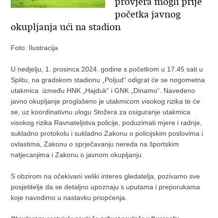
provjera mogli prije
početka javnog
okupljanja ući na stadion
Foto: Ilustracija
U nedjelju, 1. prosinca 2024. godine s početkom u 17.45 sati u
Splitu, na gradskom stadionu „Poljud“ odigrat će se nogometna
utakmica između HNK „Hajduk“ i GNK „Dinamo“. Navedeno
javno okupljanje proglašeno je utakmicom visokog rizika te će
se, uz koordinativnu ulogu Stožera za osiguranje utakmica
visokog rizika Ravnateljstva policije, poduzimati mjere i radnje,
sukladno protokolu i sukladno Zakonu o policijskim poslovima i
ovlastima, Zakonu o sprječavanju nereda na športskim
natjecanjima i Zakonu o javnom okupljanju.
S obzirom na očekivani veliki interes gledatelja, pozivamo sve
posjetitelje da se detaljno upoznaju s uputama i preporukama
koje navodimo u nastavku priopćenja.