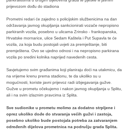
parkiralištima u drugim dijelovima grada te pješke ili javnim
prijevozom dođu do stadiona
Prometni redari će zajedno s policijskim službenicima na dan
održavanja javnog okupljanja sankcionirati vozače nepropisno
parkiranih vozila, posebno u ulicama Zrinsko - frankopanska,
Hrvatske mornarice, ulice Sedam Kaštela i Put Supavla te će
vozila, za koja budu postojali uvjeti za premještanje, biti
premještena. Ovo se ujedno odnosi i na nepropisno parkirana
vozila po sredini kolnika naprijed navedenih cesta.
Savjetujemo svim građanima koji planiraju doći na utakmicu, da
na vrijeme krenu prema stadionu, te da ukoliko su u
mogućnosti, koriste javni prijevoz radi izbjegavanja gužve.
Gužve u prometu očekujemo i nakon javnog okupljanja u Splitu,
ali i na svim izlaznim pravcima iz Splita.
Sve sudionike u prometu molimo za dodatno strpljene i
oprez ukoliko dođe do stvaranja većih gužvi i zastoja,
posebno ukoliko bude postojala potreba za zatvaranjem
određenih dijelova prometnica na području grada Splita.