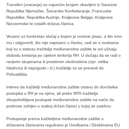
Transferi (vraćanja) su najvećim brojem obavljeni iz Savezne
Republike Njemačke, Švicarske Konfederacije, Francuske
Republike, Republike Austrije, Kraljevine Belgije, Kraljevine
Nizozemske te ostalih država članica.
Vezano uz konkretan slučaj o kojem je novinar pisao, a što smo
mu i odgovorili, što nije napisano u članku, radi se o osobama
koji su u statusu tražitelja međunarodne zaštite te oni uživaju
slobodu kretanja po cijelom teritoriju RH. U slučaju da se radi o
ranjivim skupinama ili posebnim okolnostima (npr. velika
hladnoća ili nepogode i sl.) tražitelje će se prevesti do
Prihvatilišta.
Interes da tražitelji međunarodne zaštite ostanu do dovršetka
postupka u RH je na njima, ali preko 90% tražitelja
zloupotrebljava postupak međunarodne zaštite na način da
podnose zahtjev u svakoj državi članici u kojoj se zateknu.
Postupanje prema tražiteljima međunarodne zaštite u
državama članicama regulirano je Uredbama i Direktivama EU.