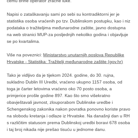
čemu brine operator zračne luke.
Napisi o zataškavanju sami po sebi su kontradiktorni jer je
statistika osoba vraćenih po tzv. Dublinskom postupku, kao i niz
podataka o tražiteljima međunarodne zaštite, javno dostupna
na web stranici MUP-za posljednjih nekoliko godina i objavljuje
se po kvartalima.
Više na poveznici:
Ministarstvo unutarnjih poslova Republike
Hrvatske - Statistika: Tražitelji međunarodne zaštite (gov.hr)
Tako je vidljivo da je tijekom 2024. godine, do 30. rujna,
sukladno Dublin III Uredbi, vraćeno ukupno 1157 osoba, od
toga je čarter letovima vraćeno oko 70 posto osoba, a
primjerice prošle godine 897. Kao što smo višekratno
obavještavali javnost, zlouporabom Dublinske uredbe i
Schengenskog zakonika nakon povratka ponovno koriste pravo
na slobodu kretanja i odlaze iz Hrvatske. Na današnji dan u RH
s različitim statusom prema Dublinskoj uredbi boravi 678 osoba
i taj broj nikada nije prešao tisuću u jednome danu.