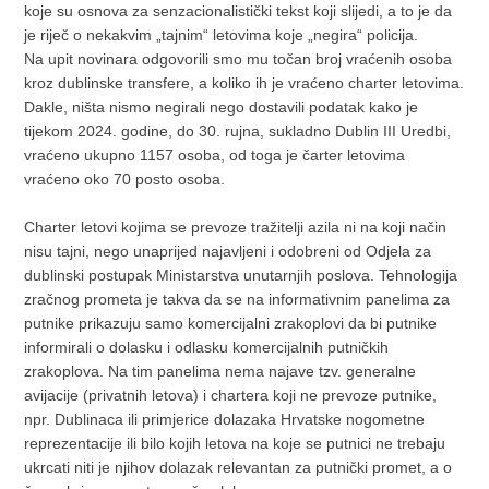
koje su osnova za senzacionalistički tekst koji slijedi, a to je da
je riječ o nekakvim „tajnim“ letovima koje „negira“ policija.
Na upit novinara odgovorili smo mu točan broj vraćenih osoba
kroz dublinske transfere, a koliko ih je vraćeno charter letovima.
Dakle, ništa nismo negirali nego dostavili podatak kako je
tijekom 2024. godine, do 30. rujna, sukladno Dublin III Uredbi,
vraćeno ukupno 1157 osoba, od toga je čarter letovima
vraćeno oko 70 posto osoba.
Charter letovi kojima se prevoze tražitelji azila ni na koji način
nisu tajni, nego unaprijed najavljeni i odobreni od Odjela za
dublinski postupak Ministarstva unutarnjih poslova. Tehnologija
zračnog prometa je takva da se na informativnim panelima za
putnike prikazuju samo komercijalni zrakoplovi da bi putnike
informirali o dolasku i odlasku komercijalnih putničkih
zrakoplova. Na tim panelima nema najave tzv. generalne
avijacije (privatnih letova) i chartera koji ne prevoze putnike,
npr. Dublinaca ili primjerice dolazaka Hrvatske nogometne
reprezentacije ili bilo kojih letova na koje se putnici ne trebaju
ukrcati niti je njihov dolazak relevantan za putnički promet, a o