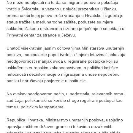
Ne možemo utjecati na to da se migranti ponovno pokušaju
vratiti u Švicarsku, a vezano uz slučaj prezentiran u članku,
prema osobi kojoj je ovo treće vraćanje u Hrvatsku i izgubila je
status tražitelja međunarodne zaštite, poduzete su mjere
sukladno Zakonu o strancima i izdano je rješenje o smještaju u
Prihvatni centar za strance u Ježevu.
Unatoč višekratnim jasnim očitovanjima Ministarstva unutarnjih
poslova, manipulacije poput tvrdnji o “tajnim letovima” pokazuju
neodgovornost i manjak uvida u regulirane postupke koji su
usklađeni s europskim zakonodavstvom, a političari koji šire
netočnosti i dezinformacije o migracijama unose nepotrebnu
paniku i narušavaju povjerenje u institucije.
Na ovakav neodgovoran način, u nedostatku relevantnih tema i
sadržaja, politikantski se koriste strogo regulirani postupci kao
teme u političkim kampanjama.
Republika Hrvatska, Ministarstvo unutarnjih poslova, uspješno
upravlja zaštitom državne granice i tokovima nezakonitih