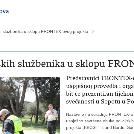
kih službenika u sklopu FRONTEX-ovog projekta >
jskih službenika u sklopu FR
Predstavnici FRONTEX-ov
uspješnoj provedbi i orga
bit će prezentiran tijeko
svečanosti u Sopotu u Po
Nastavno na suradnju FRONTEX-a i P
uspješno završena obuka policijsk
projekta „EBCGT - Land Border Surve