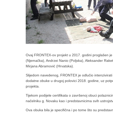
Ovaj FRONTEX-ov projekt u 2017. godini proglašen je j
(Njemačka), Andrzei Nanio (Poljska), Aleksander Rake
Mirjana Abramović (Hrvatska).
Slijedom navedenog, FRONTEX je odlučio intenzivirati o
dodatne obuke u drugoj polovici 2018. godine, uz pot
projekta.
Tijekom podijele certifikata o završenoj obuci polazni
načelniku g. Novaku kao i predstavnicima svih ustrojst
Ova obuka bila je specifična i po tome što su predstavn