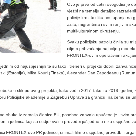
Ovo je prva od četiri ovogodišnje o
vježbi na temelju detaljno razrađen
policije kroz taktiku postupanja na 
azila, migrantima i svim ranjivim sk
multikulturalnom okruženju.
Svaku policijsku patrolu činila su tr
ciljem prihvaćanja najboljeg modela
FRONTEX-ovim operativnim akcijama 
ednim od najuspješnijih te su tako i treneri u projektu dobili zahvaln
tski (Estonija), Mika Kouri (Finska), Alexander Dan Zapodeanu (Rumunj
buke u sklopu ovog projekta, kako već u 2017. tako i u 2018. godini, ka
poru Policijske akademije u Zagrebu i Uprave za granicu, na čemu se u
cima obuke iz zemalja članica EU, posebna zahvala upućena je i svim pr
venih jedinica koji su sudjelovali u provedbi još jedne u nizu uspješn
ici FRONTEX-ove PR jedinice, snimali film o uspješnoj provedbi i organiz