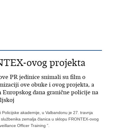
ONTEX-ovog projekta
e PR jedinice snimali su film o
nizaciji ove obuke i ovog projekta, a
m Europskog dana granične policije na
ljskoj
olicijske akademije, u Valbandonu je 27. travnja
ih službenika zemalja članica u sklopu FRONTEX-ovog
illance Officer Training ”.