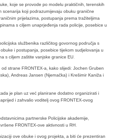
buke, koje se provode po modelu praktičnih, terenskih
ih scenarija koji podrazumijevaju obuku granične
graničnim prijelazima, postupanja prema tražiteljima
upinama s ciljem unaprjeđenja rada policije, posebice u
i policijska službenika različitog govornog područja s
 obuke i postupanja, posebice tijekom sudjelovanja u
s ciljem zaštite vanjske granice EU.
ice od strane FRONTEX-a, kako slijedi: Jochen Gruben
ska), Andreas Jansen (Njemačka) i Krešimir Kaniža i
da je plan uz već planirane dodatno organizirati i
naprijed i zahvalio voditelj ovog FRONTEX-ovog
edstavnicima partnerske Policijske akademije,
o završene FRONTEX-ove aktivnosti u RH.
aciji ove obuke i ovog projekta, a biti će prezentiran