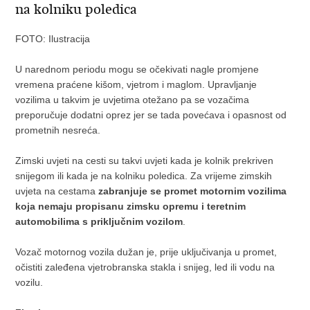
na kolniku poledica
FOTO: Ilustracija
U narednom periodu mogu se očekivati nagle promjene
vremena praćene kišom, vjetrom i maglom. Upravljanje
vozilima u takvim je uvjetima otežano pa se vozačima
preporučuje dodatni oprez jer se tada povećava i opasnost od
prometnih nesreća.
Zimski uvjeti na cesti su takvi uvjeti kada je kolnik prekriven
snijegom ili kada je na kolniku poledica. Za vrijeme zimskih
uvjeta na cestama
zabranjuje se promet motornim vozilima
koja nemaju propisanu zimsku opremu i teretnim
automobilima s priključnim vozilom
.
Vozač motornog vozila dužan je, prije uključivanja u promet,
očistiti zaleđena vjetrobranska stakla i snijeg, led ili vodu na
vozilu.