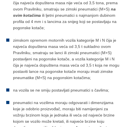
čija najveća dopuštena masa nije veća od 3,5 tona, prema
ovom Pravilniku, smatraju se zimski pneumatici (M+S)
na
svim kotačima
ili ljetni pneumatici s najmanjom dubinom
profila od 4 mm i s lancima za snijeg koji se postavljaju na
pogonske kotače;
zimskom opremom motornih vozila kategorije M i N čija je
najveća dopuštena masa veća od 3,5 t sukladno ovom
Pravilniku, smatraju se lanci ili zimski pneumatici (M+S)
postavljeni na pogonske kotače, a vozila kategorije M i N
čija je najveća dopuštena masa veća od 3,5 t koja ne mogu
postaviti lance na pogonske kotače moraju imati zimske
pneumatike (M+S) na pogonskim kotačima;
na vozila se ne smiju postavljati pneumatici s čavlima;
pneumatici na vozilima moraju odgovarati i dimenzijama
koje je odobrio proizvođač, moraju biti namijenjeni za
vožnju brzinom koja je jednaka ili veća od najveće brzine
kojom se vozilo može kretati, ili najveće brzine koju