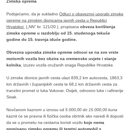
Zimska oprema
Podsjećamo, da je sukladno
Odluci o obaveznoj uporabi zimske
opreme na zimskim dionicama javnih cesta u Republici
Hrvatskoj
(„NN“ br. 121/20.), propisana
obveza korištenja
zimske opreme u razdoblju od 15. studenoga tekuće
godine do 15. travnja iduće godine.
Obvezna uporaba zimske opreme odnosi se na sve vrste
motornih vozila bez obzira na vremenske uvjete i stanje
kolnika
, izuzev vozila oružanih snaga Republike Hrvatske.
U zimske dionice javnih cesta ulazi 839,2 km autocesta, 1863,3
km državnih i županijskih cesta te 68,1 km državnih cesta za
tranzitni promet iz luka Vukovar, Osijek, odnosno luke i rafinerije
Sisak.
Novčanom kaznom u iznosu od
5.000,00 do 15.000,00 kuna
kaznit će se pravna ili fizička osoba obrtnik ako naredi ili dopusti
da se u prometu na cestama koristi vozilo
koje nema
propisanu zimsku opremu ili teretni automobil s