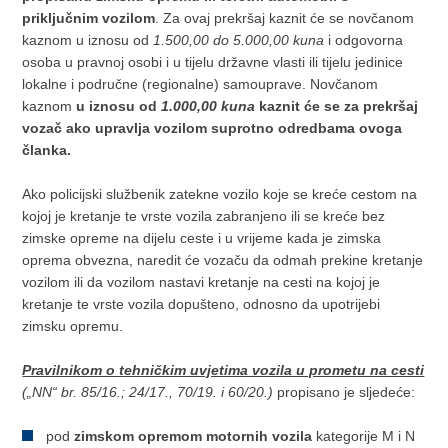
priključnim vozilom
. Za ovaj prekršaj kaznit će se novčanom
kaznom u iznosu od
1.500,00 do 5.000,00 kuna
i odgovorna
osoba u pravnoj osobi i u tijelu državne vlasti ili tijelu jedinice
lokalne i područne (regionalne) samouprave. Novčanom
kaznom
u iznosu od
1.000,00 kuna
kaznit će se za prekršaj
vozač ako upravlja vozilom suprotno odredbama ovoga
članka.
Ako policijski službenik zatekne vozilo koje se kreće cestom na
kojoj je kretanje te vrste vozila zabranjeno ili se kreće bez
zimske opreme na dijelu ceste i u vrijeme kada je zimska
oprema obvezna, naredit će vozaču da odmah prekine kretanje
vozilom ili da vozilom nastavi kretanje na cesti na kojoj je
kretanje te vrste vozila dopušteno, odnosno da upotrijebi
zimsku opremu.
Pravilnikom o tehničkim uvjetima vozila u prometu na cesti
(„NN“ br. 85/16.; 24/17., 70/19. i 60/20.)
propisano je sljedeće:
pod
zimskom opremom
motornih vozila
kategorije M i N