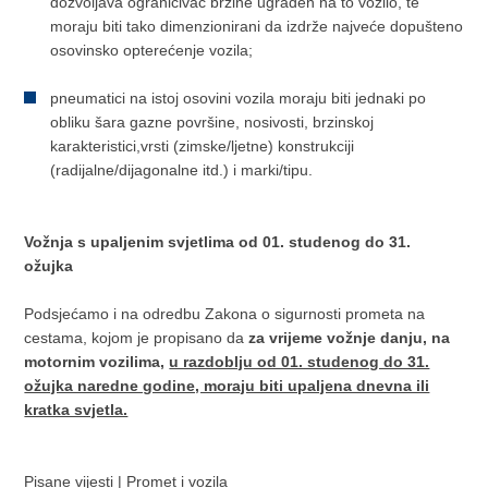
dozvoljava ograničivač brzine ugrađen na to vozilo, te
moraju biti tako dimenzionirani da izdrže najveće dopušteno
osovinsko opterećenje vozila;
pneumatici na istoj osovini vozila moraju biti jednaki po
obliku šara gazne površine, nosivosti, brzinskoj
karakteristici,vrsti (zimske/ljetne) konstrukciji
(radijalne/dijagonalne itd.) i marki/tipu.
Vožnja s upaljenim svjetlima od 01. studenog do 31.
ožujka
Podsjećamo i na odredbu Zakona o sigurnosti prometa na
cestama, kojom je propisano da
za vrijeme vožnje danju, na
motornim vozilima,
u razdoblju od 01. studenog do 31.
ožujka naredne godine, moraju biti upaljena dnevna ili
kratka svjetla.
Pisane vijesti
|
Promet i vozila