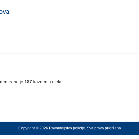
dentirano je
187
kaznenih djela.
Copyright © 2026 Ravnateljstvo policije. Sva prava pridržana