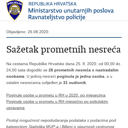
Objavljeno: 26.08.2020.
Sažetak prometnih nesreća
Na cestama Republike Hrvatske dana 25. 8. 2020. od 00,00 do
24,00 sata dogodilo se
26 prometnih nesreća s nastradalim
osobama
. U jednoj nesreći
poginula je jedna osoba
, a u
ostalim nesrećama ozlijeđen je
31 sudionik
.
Poginule osobe u prometu u RH u 2020. po mjesecima
Poginule osobe u prometu u RH mjesečno po policijskim
upravama
Postoji mogućnost nepodudaranja podataka s podacima pod
kategorijom Statistika MUP-a i Bilteni o sigurnosti cestovnog