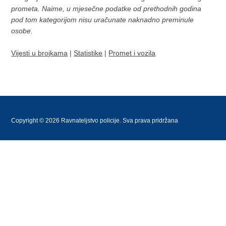
prometa. Naime, u mjesečne podatke od prethodnih godina
pod tom kategorijom nisu uračunate naknadno preminule
osobe. ​
Vijesti u brojkama
|
Statistike
|
Promet i vozila
Copyright © 2026 Ravnateljstvo policije. Sva prava pridržana