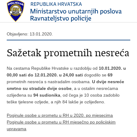
Objavljeno: 13.01.2020.
Sažetak prometnih nesreća
Na cestama Republike Hrvatske u razdoblju od
10.01.2020. u
00,00 sati do 12.01.2020.
u 24,00 sati
dogodilo se
69
prometnih nesreća s nastradalim osobama.
U dvije nesreće
smrtno su stradale dvije osobe
, a u ostalim nesrećama
ozlijeđena su
94 sudionika
, od čega je 10 osoba zadobilo
teške tjelesne ozljede, a njih 84 lakše je ozlijeđeno.
Poginule osobe u prometu u RH u 2020. po mjesecima
Poginule osobe u prometu u RH mjesečno po policijskim
upravama