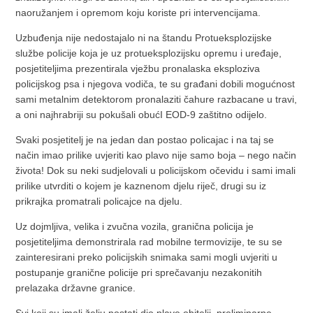
naoružanjem i opremom koju koriste pri intervencijama.
Uzbuđenja nije nedostajalo ni na štandu Protueksplozijske
službe policije koja je uz protueksplozijsku opremu i uređaje,
posjetiteljima prezentirala vježbu pronalaska eksploziva
policijskog psa i njegova vodiča, te su građani dobili mogućnost
sami metalnim detektorom pronalaziti čahure razbacane u travi,
a oni najhrabriji su pokušali obućI EOD-9 zaštitno odijelo.
Svaki posjetitelj je na jedan dan postao policajac i na taj se
način imao prilike uvjeriti kao plavo nije samo boja – nego način
života! Dok su neki sudjelovali u policijskom očevidu i sami imali
prilike utvrditi o kojem je kaznenom djelu riječ, drugi su iz
prikrajka promatrali policajce na djelu.
Uz dojmljiva, velika i zvučna vozila, granična policija je
posjetiteljima demonstrirala rad mobilne termovizije, te su se
zainteresirani preko policijskih snimaka sami mogli uvjeriti u
postupanje granične policije pri sprečavanju nezakonitih
prelazaka državne granice.