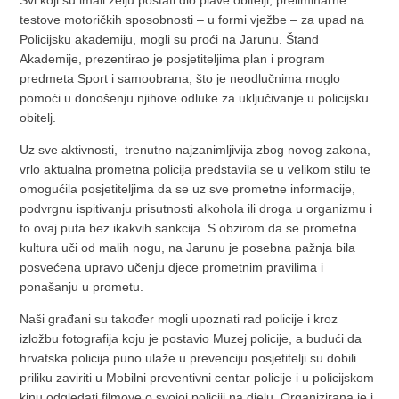
Svi koji su imali želju postati dio plave obitelji, preliminarne
testove motoričkih sposobnosti – u formi vježbe – za upad na
Policijsku akademiju, mogli su proći na Jarunu. Štand
Akademije, prezentirao je posjetiteljima plan i program
predmeta Sport i samoobrana, što je neodlučnima moglo
pomoći u donošenju njihove odluke za uključivanje u policijsku
obitelj.
Uz sve aktivnosti, trenutno najzanimljivija zbog novog zakona,
vrlo aktualna prometna policija predstavila se u velikom stilu te
omogućila posjetiteljima da se uz sve prometne informacije,
podvrgnu ispitivanju prisutnosti alkohola ili droga u organizmu i
to ovaj puta bez ikakvih sankcija. S obzirom da se prometna
kultura uči od malih nogu, na Jarunu je posebna pažnja bila
posvećena upravo učenju djece prometnim pravilima i
ponašanju u prometu.
Naši građani su također mogli upoznati rad policije i kroz
izložbu fotografija koju je postavio Muzej policije, a budući da
hrvatska policija puno ulaže u prevenciju posjetitelji su dobili
priliku zaviriti u Mobilni preventivni centar policije i u policijskom
kinu odgledati filmove o svojoj policiji na djelu. Organizirana je i