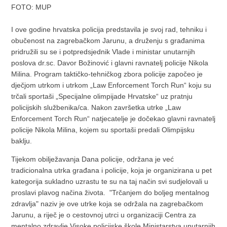
FOTO: MUP
I ove godine hrvatska policija predstavila je svoj rad, tehniku i
obučenost na zagrebačkom Jarunu, a druženju s građanima
pridružili su se i potpredsjednik Vlade i ministar unutarnjih
poslova dr.sc. Davor Božinović i glavni ravnatelj policije Nikola
Milina. Program taktičko-tehničkog zbora policije započeo je
dječjom utrkom i utrkom „Law Enforcement Torch Run“ koju su
trčali sportaši „Specijalne olimpijade Hrvatske“ uz pratnju
policijskih službenika/ca. Nakon završetka utrke „Law
Enforcement Torch Run“ natjecatelje je dočekao glavni ravnatelj
policije Nikola Milina, kojem su sportaši predali Olimpijsku
baklju.
Tijekom obilježavanja Dana policije, održana je već
tradicionalna utrka građana i policije, koja je organizirana u pet
kategorija sukladno uzrastu te su na taj način svi sudjelovali u
proslavi plavog načina života. "Trčanjem do boljeg mentalnog
zdravlja" naziv je ove utrke koja se održala na zagrebačkom
Jarunu, a riječ je o cestovnoj utrci u organizaciji Centra za
mentalno zdravlje Visoke policijske škole Ministarstva unutarnjih