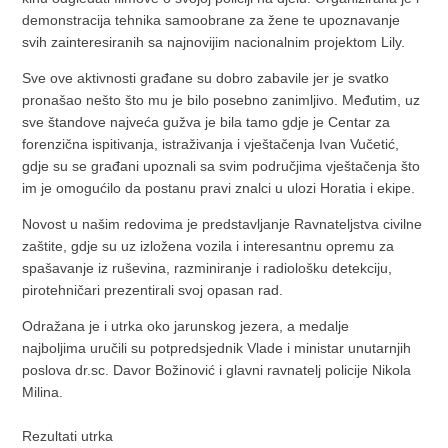
demonstracija tehnika samoobrane za žene te upoznavanje
svih zainteresiranih sa najnovijim nacionalnim projektom Lily.
Sve ove aktivnosti građane su dobro zabavile jer je svatko
pronašao nešto što mu je bilo posebno zanimljivo. Međutim, uz
sve štandove najveća gužva je bila tamo gdje je Centar za
forenzična ispitivanja, istraživanja i vještačenja Ivan Vučetić,
gdje su se građani upoznali sa svim područjima vještačenja što
im je omogućilo da postanu pravi znalci u ulozi Horatia i ekipe.
Novost u našim redovima je predstavljanje Ravnateljstva civilne
zaštite, gdje su uz izložena vozila i interesantnu opremu za
spašavanje iz ruševina, razminiranje i radiološku detekciju,
pirotehničari prezentirali svoj opasan rad.
Odražana je i utrka oko jarunskog jezera, a medalje
najboljima uručili su potpredsjednik Vlade i ministar unutarnjih
poslova dr.sc. Davor Božinović i glavni ravnatelj policije Nikola
Milina.
Rezultati utrka