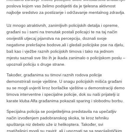
poslova kojom vas želimo podsjetiti da je tjelesna aktivnost
najbolje sredstvo za postizanje i održavanje mentalnog zdravlja.
Uz mnogo atraktivnih, zanimljivih policijskih detalja i opreme,
građani su i sami na trenutak postali policajci te na taj način
osvijestili utjecaj pijanstva na percepciju, doznali svoje
negativne prekršajne bodove,ali i gledali policijske pse na djelu,
baš kao i vježbe raznih policijskih timova i tako na jednom
mjestu saznali sve što ih je ikada zanimalo o policijskom poslu –
upoznali policiju s druge strane.
Također, građanima su timovi raznih rodova policije
demonstrirali svoje vještine. U snagu policijskih mišića građani
su se mogli uvjeriti kroz borilačke vještine u demonstraciji demo
timova interventne i specijalne policije, dok su naši prijatelji iz
karate kluba Alfa građanima pokazali sparing i slobodnu borbu.
Specijalna policija se posjetiteljima predstavila na upečatljiv
način izvođenjem padobranskog skoka, te kroz tehniku
spuštanja niz debelo uže iz helikoptera. Također, svi
znatiželjnici mogli su zavirit, ali i upoznati se sa specijalističkim