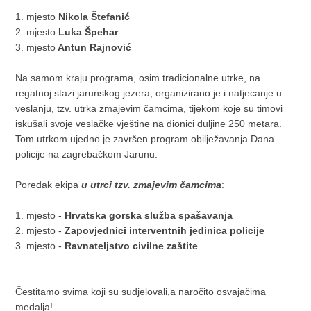
1. mjesto
Nikola Štefanić
2. mjesto
Luka Špehar
​3. mjesto
Antun Rajnović
Na samom kraju programa, osim tradicionalne utrke, na
regatnoj stazi jarunskog jezera, organizirano je i natjecanje u
veslanju, tzv. utrka zmajevim čamcima, tijekom koje su timovi
iskušali svoje veslačke vještine na dionici duljine 250 metara.
Tom utrkom ujedno je završen program obilježavanja Dana
policije na zagrebačkom Jarunu.
​Poredak ekipa
u utrci tzv. zmajevim čamcima
:
1. mjesto -
Hrvatska gorska služba spašavanja
2. mjesto -
Zapovjednici interventnih jedinica policije
3. mjesto -
Ravnateljstvo civilne zaštite
Čestitamo svima koji su sudjelovali,a naročito osvajačima
medalja!