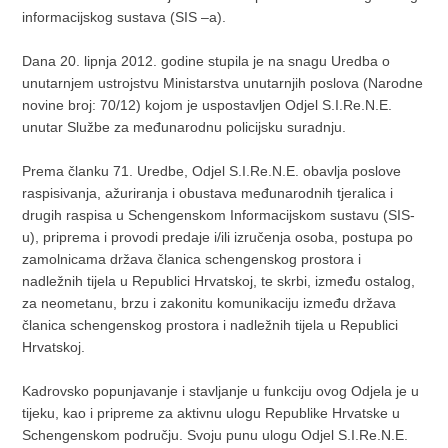
informacijskog sustava (SIS –a).
Dana 20. lipnja 2012. godine stupila je na snagu Uredba o
unutarnjem ustrojstvu Ministarstva unutarnjih poslova (Narodne
novine broj: 70/12) kojom je uspostavljen Odjel S.I.Re.N.E.
unutar Službe za međunarodnu policijsku suradnju.
Prema članku 71. Uredbe, Odjel S.I.Re.N.E. obavlja poslove
raspisivanja, ažuriranja i obustava međunarodnih tjeralica i
drugih raspisa u Schengenskom Informacijskom sustavu (SIS-
u), priprema i provodi predaje i/ili izručenja osoba, postupa po
zamolnicama država članica schengenskog prostora i
nadležnih tijela u Republici Hrvatskoj, te skrbi, između ostalog,
za neometanu, brzu i zakonitu komunikaciju između država
članica schengenskog prostora i nadležnih tijela u Republici
Hrvatskoj.
Kadrovsko popunjavanje i stavljanje u funkciju ovog Odjela je u
tijeku, kao i pripreme za aktivnu ulogu Republike Hrvatske u
Schengenskom području. Svoju punu ulogu Odjel S.I.Re.N.E.