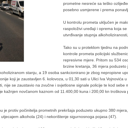
prometne nesreće sa teško ozlijeđe
posebno usmjerene i prema ponavljač
U kontrolu prometa uključen je maksi
raspoloživi uređaji i oprema koja se 
utvrđivanje stupnja alkoholiziranosti,
Tako su u proteklom tjednu na pod
kontrole prometa policijski službeni
represivne mjere. Pritom su 534 o
brzine kretanja, 36 mjera poduzeto 
lkoholiziranom stanju, a 19 osoba sankcionirano je zbog nepropisne u
ije koji je zaustavljen 6. kolovoza, u 01,30 sati u Ulici Iva Vojnovića 
i, nije se zaustavio na zvučne i svjetlosne signale policije te kod sebe
e je kažnjen novčanom kaznom od 11.400,00 kuna i 200,00 kn troškova 
u je protiv počinitelja prometnih prekršaja poduzeto ukupno 380 mjera,
od utjecajem alkohola (24) i nekorištenje sigurnosnoga pojasa (47).