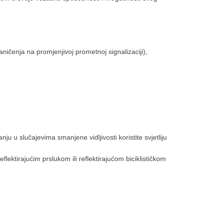
ničenja na promjenjivoj prometnoj signalizaciji),
ju u slučajevima smanjene vidljivosti koristite svjetliju
lektirajućim prslukom ili reflektirajućom biciklističkom