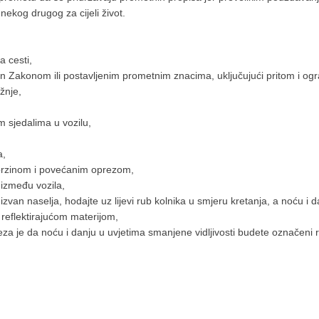
i nekog drugog za cijeli život.
a cesti,
an Zakonom ili postavljenim prometnim znacima, uključujući pritom i ogra
žnje,
im sjedalima u vozilu,
a,
 brzinom i povećanim oprezom,
 između vozila,
van naselja, hodajte uz lijevi rub kolnika u smjeru kretanja, a noću i dan
i reflektirajućom materijom,
za je da noću i danju u uvjetima smanjene vidljivosti budete označeni ref