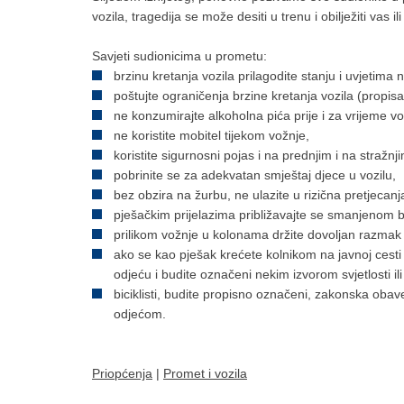
vozila, tragedija se može desiti u trenu i obilježiti vas il
Savjeti sudionicima u prometu:
brzinu kretanja vozila prilagodite stanju i uvjetima n
poštujte ograničenja brzine kretanja vozila (propis
ne konzumirajte alkoholna pića prije i za vrijeme vo
ne koristite mobitel tijekom vožnje,
koristite sigurnosni pojas i na prednjim i na stražnj
pobrinite se za adekvatan smještaj djece u vozilu,
bez obzira na žurbu, ne ulazite u rizična pretjecanj
pješačkim prijelazima približavajte se smanjenom
prilikom vožnje u kolonama držite dovoljan razmak
ako se kao pješak krećete kolnikom na javnoj cesti iz
odjeću i budite označeni nekim izvorom svjetlosti il
biciklisti, budite propisno označeni, zakonska obave
odjećom.
Priopćenja
|
Promet i vozila