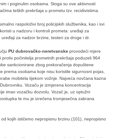
nim i poginulim osobama. Stoga su ove aktivnosti
ima teških prekršaja u prometu tzv. recidivistima.
malno raspoloživi broj policijskih službenika, kao i svi
koristi u nadzoru i kontroli prometa: uređaji za
 uređaji za nadzor brzine, testeri za droge i dr.
ručju
PU dubrovačko-neretvanske
provodeći mjere
ci protiv počinitelja prometnih prekršaja poduzeli 964
sobe sankcionirane zbog prekoračenja dopuštene
je prema osobama koje nisu koristile sigurnosni pojas,
porabe mobitela tijekom vožnje. Najveća novčana kazna
u Dubrovniku. Vozaču je izmjerena koncentracija
 nije imao vozačku dozvolu. Vozač je, uz optužni
postupka te mu je izrečena tromjesečna zabrana
 od kojih ističemo nepropisnu brzinu (101), nepropisno