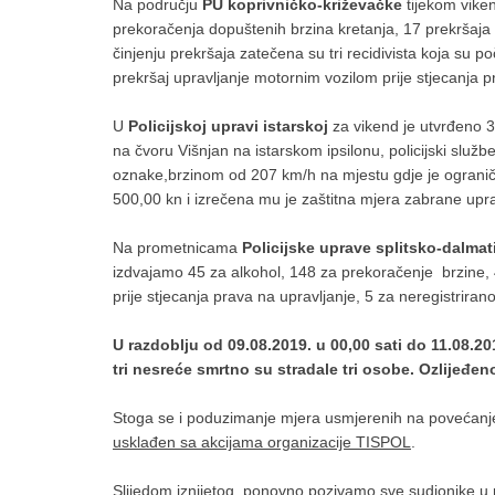
Na području
PU koprivničko-križevačke
tijekom viken
prekoračenja dopuštenih brzina kretanja, 17 prekršaja
činjenju prekršaja zatečena su tri recidivista koja su p
prekršaj upravljanje motornim vozilom prije stjecanja p
U
Policijskoj upravi istarskoj
za vikend je utvrđeno 34
na čvoru Višnjan na istarskom ipsilonu, policijski služ
oznake,brzinom od 207 km/h na mjestu gdje je ogranič
500,00 kn i izrečena mu je zaštitna mjera zabrane upra
Na prometnicama
Policijske uprave splitsko-dalma
izdvajamo 45 za alkohol, 148 za prekoračenje brzine, 4
prije stjecanja prava na upravljanje, 5 za neregistriran
U razdoblju od 09.08.2019. u 00,00 sati do 11.08.
tri nesreće smrtno su stradale tri osobe. Ozlijeđe
Stoga se i poduzimanje mjera usmjerenih na povećanje 
usklađen sa akcijama organizacije TISPOL
.
Slijedom iznijetog, ponovno pozivamo sve sudionike u