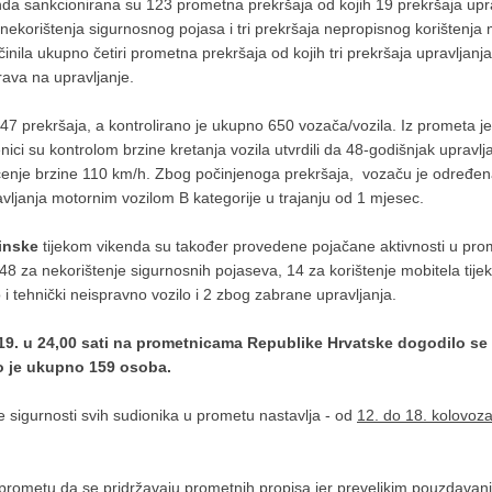
da sankcionirana su 123 prometna prekršaja od kojih 19 prekršaja upra
 nekorištenja sigurnosnog pojasa i tri prekršaja nepropisnog korišten
očinila ukupno četiri prometna prekršaja od kojih tri prekršaja upravlja
rava na upravljanje.
7 prekršaja, a kontrolirano je ukupno 650 vozača/vozila. Iz prometa je 
benici su kontrolom brzine kretanja vozila utvrdili da 48-godišnjak uprav
enje brzine 110 km/h. Zbog počinjenoga prekršaja, vozaču je određena
vljanja motornim vozilom B kategorije u trajanju od 1 mjesec.
tinske
tijekom vikenda su također provedene pojačane aktivnosti u pro
8 za nekorištenje sigurnosnih pojaseva, 14 za korištenje mobitela tije
o i tehnički neispravno vozilo i 2 zbog zabrane upravljanja.
2019. u 24,00 sati na prometnicama Republike Hrvatske dogodilo s
no je ukupno 159 osoba.
sigurnosti svih sudionika u prometu nastavlja - od
12. do 18. kolovoza
 prometu da se pridržavaju prometnih propisa jer prevelikim pouzdava