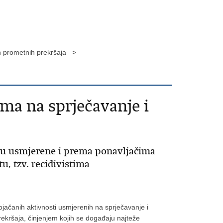
ih prometnih prekršaja >
ma na sprječavanje i
su usmjerene i prema ponavljačima
u, tzv. recidivistima
ojačanih aktivnosti usmjerenih na sprječavanje i
rekršaja, činjenjem kojih se događaju najteže