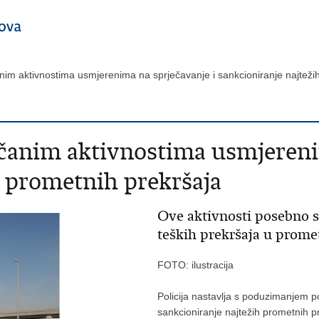
čanim aktivnostima usmjerenima na sprječavanje i sankcioniranje najtež
jačanim aktivnostima usmjereni
h prometnih prekršaja
Ove aktivnosti posebno 
teških prekršaja u promet
FOTO: ilustracija
Policija nastavlja s poduzimanjem p
sankcioniranje najtežih prometnih p