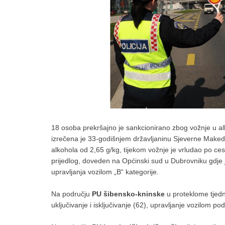
18 osoba prekršajno je sankcionirano zbog vožnje u a
izrečena je 33-godišnjem državljaninu Sjeverne Makedon
alkohola od 2,65 g/kg, tijekom vožnje je vrludao po cest
prijedlog, doveden na Općinski sud u Dubrovniku gdj
upravljanja vozilom „B“ kategorije.
Na području
PU šibensko-kninske
u proteklome tjedn
uključivanje i isključivanje (62), upravljanje vozilom p