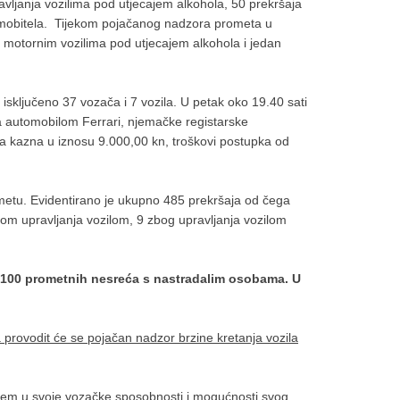
vljanja vozilima pod utjecajem alkohola, 50 prekršaja
ja mobitela. Tijekom pojačanog nadzora prometa u
nja motornim vozilima pod utjecajem alkohola i jedan
isključeno 37 vozača i 7 vozila. U petak oko 19.40 sati
lja automobilom Ferrari, njemačke registarske
 kazna u iznosu 9.000,00 kn, troškovi postupka od
metu. Evidentirano je ukupno 485 prekršaja od čega
kom upravljanja vozilom, 9 zbog upravljanja vozilom
e 100 prometnih nesreća s nastradalim osobama. U
 provodit će se pojačan nadzor brzine kretanja vozila
njem u svoje vozačke sposobnosti i mogućnosti svog