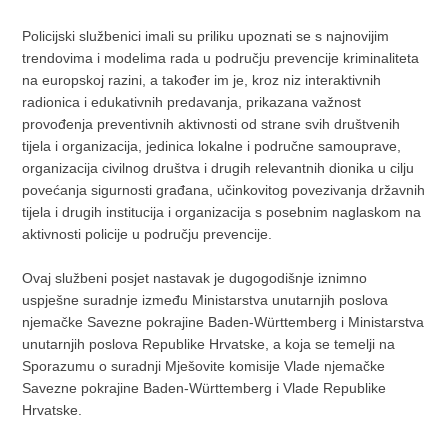
Policijski službenici imali su priliku upoznati se s najnovijim
trendovima i modelima rada u području prevencije kriminaliteta
na europskoj razini, a također im je, kroz niz interaktivnih
radionica i edukativnih predavanja, prikazana važnost
provođenja preventivnih aktivnosti od strane svih društvenih
tijela i organizacija, jedinica lokalne i područne samouprave,
organizacija civilnog društva i drugih relevantnih dionika u cilju
povećanja sigurnosti građana, učinkovitog povezivanja državnih
tijela i drugih institucija i organizacija s posebnim naglaskom na
aktivnosti policije u području prevencije.
Ovaj službeni posjet nastavak je dugogodišnje iznimno
uspješne suradnje između Ministarstva unutarnjih poslova
njemačke Savezne pokrajine Baden-Württemberg i Ministarstva
unutarnjih poslova Republike Hrvatske, a koja se temelji na
Sporazumu o suradnji Mješovite komisije Vlade njemačke
Savezne pokrajine Baden-Württemberg i Vlade Republike
Hrvatske.