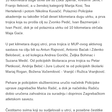
10 kilometara duge utrke bili su Luka Špehar, Krešimir Šimić i
Franjo Ileković, a u ženskoj kategoriji Marija Kosi, Tea
Hertelendi i potom Nikolina Kuvačić. Polaznici Policijske
akademije su također trčali deset kilometara dugu utrku, a prva
trojica koja su prošla cilj su Zvonko Pedić, Ivan Bazmenjak i
Ivan Pezić, dok je od polaznica utrku od 10 kilometara otrčala
Maja Gaće.
U pet kilmetara dugoj utrci, prva trojica iz MUP-ovog aktivnog
sastava na cilju bili su Antun Rajnović, Antonio Baćak i Zdenko
Belošević, a od kolegica Andrea Gorički, Željka Bohinac i
Suzana Medić. Od policijskih školaraca prva trojica su Petar
Pletikosić, Andrija Bebić i Jure Luburić te od policijskih školarki
Mariaj Rogan, Božena Vučemilović - Vranjić i Ružica Vranjković.
Pehare je policijskim službenicima uručio načelnik Policijske
uprave zagrebačke Marko Rašić, a dok je načelniku Rašiću
dobio uručena zahvalnica za suradnju i doprinos Zagrebačkom
atletskom savezu.
Čestitamo svima koji su sudjelovali u utrci, a posebne čestitke