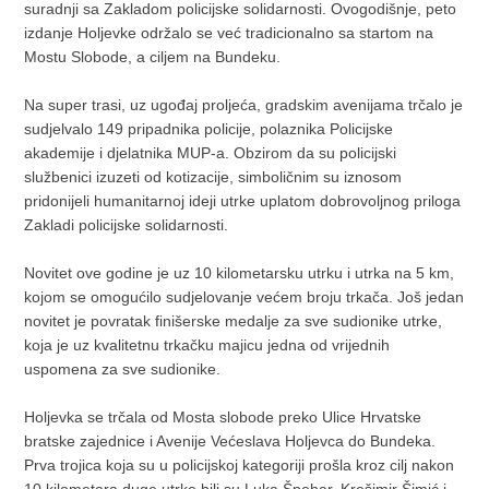
suradnji sa Zakladom policijske solidarnosti. Ovogodišnje, peto
izdanje Holjevke održalo se već tradicionalno sa startom na
Mostu Slobode, a ciljem na Bundeku.
Na super trasi, uz ugođaj proljeća, gradskim avenijama trčalo je
sudjelvalo 149 pripadnika policije, polaznika Policijske
akademije i djelatnika MUP-a. Obzirom da su policijski
službenici izuzeti od kotizacije, simboličnim su iznosom
pridonijeli humanitarnoj ideji utrke uplatom dobrovoljnog priloga
Zakladi policijske solidarnosti.
Novitet ove godine je uz 10 kilometarsku utrku i utrka na 5 km,
kojom se omogućilo sudjelovanje većem broju trkača. Još jedan
novitet je povratak finišerske medalje za sve sudionike utrke,
koja je uz kvalitetnu trkačku majicu jedna od vrijednih
uspomena za sve sudionike.
Holjevka se trčala od Mosta slobode preko Ulice Hrvatske
bratske zajednice i Avenije Većeslava Holjevca do Bundeka.
Prva trojica koja su u policijskoj kategoriji prošla kroz cilj nakon