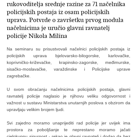
rukovoditelja srednje razine za 71 načelnika
policijskih postaja iz osam policijskih
uprava. Potvrde o završetku prvog modula
načelnicima je uručio glavni ravnatelj
policije Nikola Milina
Na seminaru su prisustvovali načelnici policijskih postaja iz
policijskih uprava bjelovarsko-bilogorske, karlovačke,
koprivničko-križevačke, krapinsko-zagorske, međimurske,
sisačko-moslavačke, varaždinske i Policijske uprave
zagrebačke.
U svom obraćanju načelnicima policijskih postaja, glavni
ravnatelj policije naglasio je njihovu veliku odgovornost i
važnost u sustavu Ministarstva unutarnjih poslova s obzirom da
upravljaju velikim brojem ljudi.
Svi zajedno moramo unaprijediti rad policije jer uvijek ima
prostora za poboljšanje te neprestano moramo jačati
cjelokupnu sigurnost - rekao je glavni ravnatelj i dodao da bez