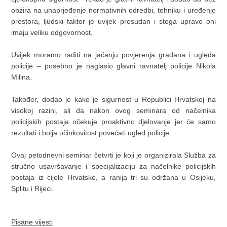
obzira na unaprjeđenje normativnih odredbi, tehniku i uređenje
prostora, ljudski faktor je uvijek presudan i stoga upravo oni
imaju veliku odgovornost.
Uvijek moramo raditi na jačanju povjerenja građana i ugleda
policije – posebno je naglasio glavni ravnatelj policije Nikola
Milina.
Također, dodao je kako je sigurnost u Republici Hrvatskoj na
visokoj razini, ali da nakon ovog seminara od načelnika
policijskih postaja očekuje proaktivno djelovanje jer će samo
rezultati i bolja učinkovitost povećati ugled policije.
Ovaj petodnevni seminar četvrti je koji je organizirala Služba za
stručno usavršavanje i specijalizaciju za načelnike policijskih
postaja iz cijele Hrvatske, a ranija tri su održana u Osijeku,
Splitu i Rijeci.
Pisane vijesti